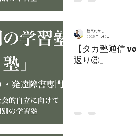
塾長たかし
2025年4月3日
【タカ塾通信 vo
返り⑧」