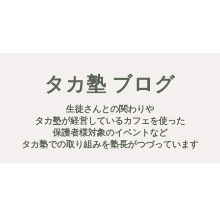
d」
授業内容
授業料
タカ塾・and活動ギャラリー
よくある
タカ塾 ブログ
生徒さんとの関わりや
​タカ塾が経営しているカフェを使った
​保護者様対象のイベントなど
タカ塾での取り組みを塾長がつづっています