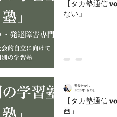
【タカ塾通信 vo
ない」
塾長たかし
2025年4月10日
【タカ塾通信 vo
画」