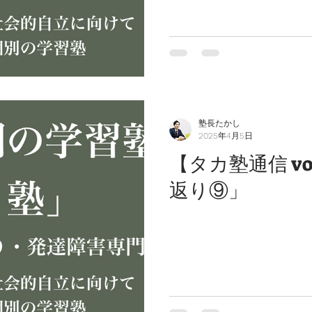
塾長たかし
2025年4月5日
【タカ塾通信 vo
返り⑨」