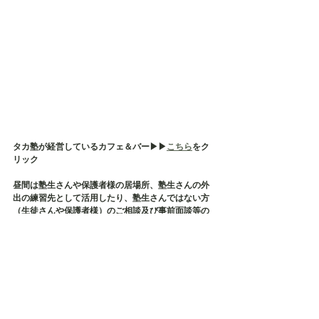
タカ塾が経営しているカフェ＆バー▶︎▶︎
こちら
をク
リック
昼間は塾生さんや保護者様の居場所、塾生さんの外
出の練習先として活用したり、塾生さんではない方
（生徒さんや保護者様）のご相談及び事前面談等の
場所として使用しております
そして、タカ塾主催の保護者様の会である【居場所
会】の会場でもございます
店内貸切も承っておりますので、各種イベント・茶
話会・勉強会などにご利用ください✨
毎月、定期的に勉強会などが開催されております✨