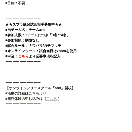
■予約＊不要   
ーーーーーーーーーー 
★★スプラ練習試合相手募集中★★
■当チーム名：チームand 
■参加人数：1チームにつき「3名〜4名」 
■参加制限：制限なし 
■試合ルール：ナワバリ/ガチマッチ 
■オンラインツール：試合当日はzoomを使用 
■申込：
こちら
より必要事項を記入  
ーーーーーーーーーー
ーーーーーーーーーー
【オンラインフリースクール「and」開校】
■活動の詳細は
こちら
より
■無料体験の申し込みは（
こちら
 ）
ーーーーーーーーーー