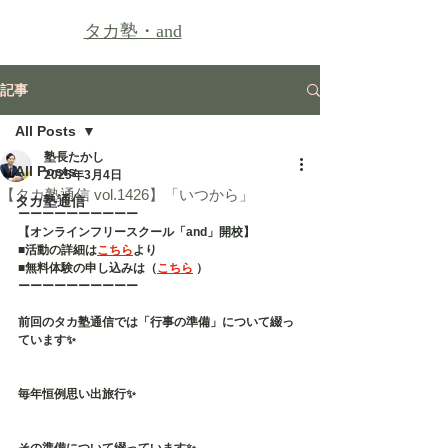
タカ塾・
and
記事
All Posts
塾長たかし
All Posts
2025年3月4日
【タカ塾通信 vol.1426】「いつから」
タカ塾通信
ーーーーーーーーーー
【オンラインフリースクール「and」開校】
■活動の詳細は
こちら
より
■無料体験の申し込みは（
こちら
 ）
ーーーーーーーーーー
前回のタカ塾通信では「行事の準備」について綴っ
ています✨
毎年恒例思い出旅行✨