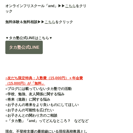
オンラインフリスクール「and」▶︎▶︎
こちら
をクリ
ック
無料体験＆無料相談▶︎▶︎
こちら
をクリック
▼タカ塾公式LINEはこちら▼
タカ塾公式LINE
○友だち限定特典：入塾費（15,000円）＋年会費
（15,000円）が「無料」
○ブログには載っていないタカ塾での活動
○学校、勉強、友人関係に関する悩み
○将来（進路）に関する悩み
○お子さんの将来をより良いものにしてほしい
○お子さんの可能性を広げたい
○お子さんとの関わり方のご相談
○「タカ塾」「and」ってどんなところ？　などなど
現在、不登校支援の最前線にいる現役高校教員とし