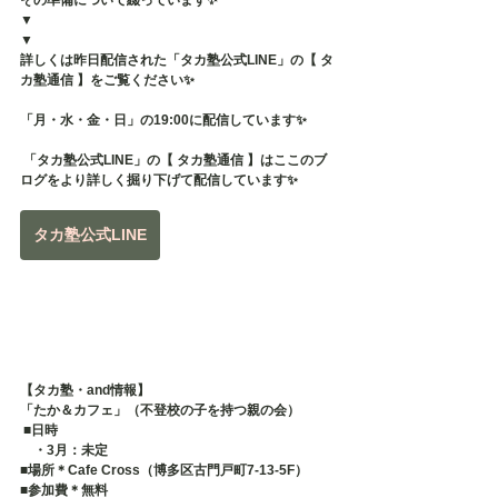
その準備について綴っています✨
▼
▼
詳しくは昨日配信された「タカ塾公式LINE」の【 タ
カ塾通信 】をご覧ください✨
「月・水・金・日」の19:00に配信しています✨
 「タカ塾公式LINE」の【 タカ塾通信 】はここのブ
ログをより詳しく掘り下げて配信しています✨
タカ塾公式LINE
【タカ塾・and情報】
「たか＆カフェ」（不登校の子を持つ親の会）
 ■日時 　
　・3月：未定
■場所＊Cafe Cross（博多区古門戸町7-13-5F） 
■参加費＊無料 