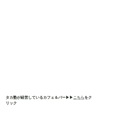
タカ塾が経営しているカフェ＆バー▶︎▶︎
こちら
をク
リック
昼間は塾生さんや保護者様の居場所、塾生さんの外
出の練習先として活用したり、塾生さんではない方
（生徒さんや保護者様）のご相談及び事前面談等の
場所として使用しております