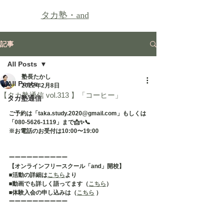
タカ塾・
and
記事
All Posts
塾長たかし
All Posts
2022年2月8日
【タカ塾通信 vol.313 】「コーヒー」
タカ塾通信
ご予約は「taka.study.2020@gmail.com」もしくは
「080-5626-1119」まで📩✨📞
※お電話のお受付は10:00〜19:00
ーーーーーーーーーー
【オンラインフリースクール「and」開校】
■活動の詳細は
こちら
より
■動画でも詳しく語ってます（
こちら
）
■体験入会の申し込みは（
こちら
 ）
ーーーーーーーーーー