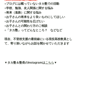
○ブログには載っていないタカ塾での活動
○学校、勉強、友人関係に関する悩み
○将来（進路）に関する悩み
○お子さんの将来をより良いものにしてほしい
○お子さんの可能性を広げたい
○お子さんとの関わり方のご相談
○「タカ塾」ってどんなところ？　などなど
現在、不登校支援の最前線にいる現役高校教員とし
て、寄り添いながらお話を聞かせていただきます
▼タカ塾＆塾長のInstagramは
こちら
▼