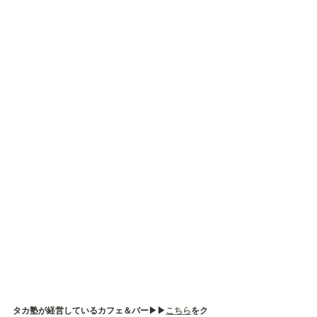
タカ塾が経営しているカフェ＆バー▶︎▶︎
こちら
をク