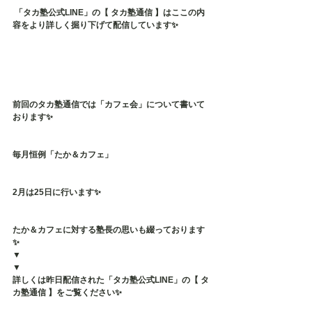
 「タカ塾公式LINE」の【 タカ塾通信 】はここの内
容をより詳しく掘り下げて配信しています✨
前回のタカ塾通信では「カフェ会」について書いて
おります✨
毎月恒例「たか＆カフェ」
2月は25日に行います✨
たか＆カフェに対する塾長の思いも綴っております
✨
▼
▼
詳しくは昨日配信された「タカ塾公式LINE」の【 タ
カ塾通信 】をご覧ください✨