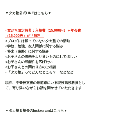
▼タカ塾公式LINEはこちら▼
○友だち限定特典：入塾費（15,000円）＋年会費
（15,000円）が「無料」
○ブログには載っていないタカ塾での活動
○学校、勉強、友人関係に関する悩み
○将来（進路）に関する悩み
○お子さんの将来をより良いものにしてほしい
○お子さんの可能性を広げたい
○お子さんとの関わり方のご相談
○「タカ塾」ってどんなところ？　などなど
現在、不登校支援の最前線にいる現役高校教員とし
て、寄り添いながらお話を聞かせていただきます
▼タカ塾＆塾長のInstagramは
こちら
▼