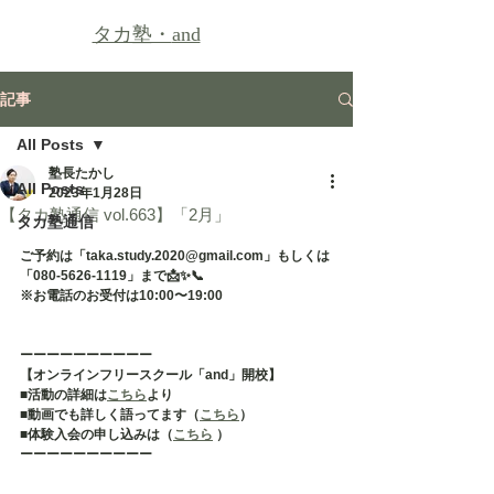
タカ塾・
and
記事
All Posts
塾長たかし
All Posts
2023年1月28日
【タカ塾通信 vol.663】「2月」
タカ塾通信
ご予約は「taka.study.2020@gmail.com」もしくは
「080-5626-1119」まで📩✨📞
※お電話のお受付は10:00〜19:00
ーーーーーーーーーー
【オンラインフリースクール「and」開校】
■活動の詳細は
こちら
より
■動画でも詳しく語ってます（
こちら
）
■体験入会の申し込みは（
こちら
 ）
ーーーーーーーーーー