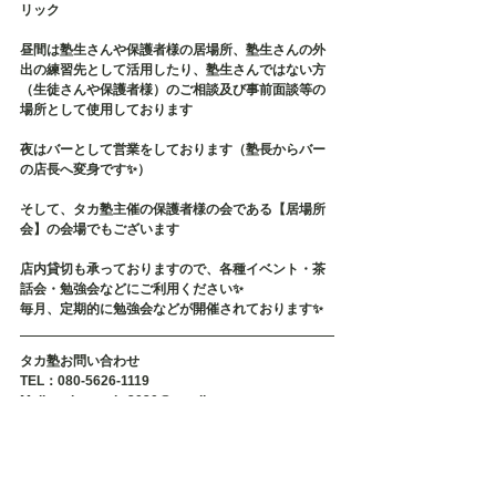
リック
昼間は塾生さんや保護者様の居場所、塾生さんの外
出の練習先として活用したり、塾生さんではない方
（生徒さんや保護者様）のご相談及び事前面談等の
場所として使用しております
夜はバーとして営業をしております（塾長からバー
の店長へ変身です✨）
そして、タカ塾主催の保護者様の会である【居場所
会】の会場でもございます
店内貸切も承っておりますので、各種イベント・茶
話会・勉強会などにご利用ください✨
毎月、定期的に勉強会などが開催されております✨
タカ塾お問い合わせ
TEL：080-5626-1119
Mail：taka.study.2020@gmail.com
#不登校
#不登校支援
#不登校の親
#発達障害
#発達障害グレー
#発達障害