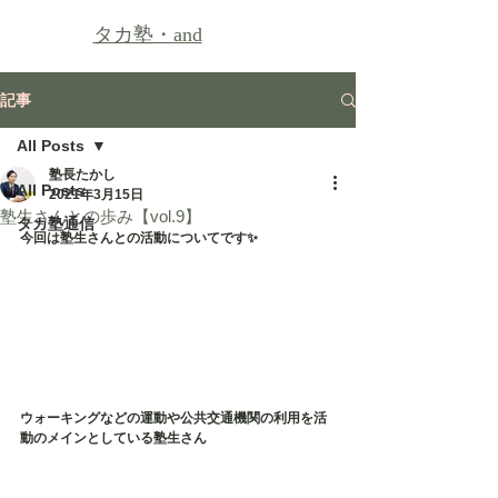
タカ塾・
and
記事
All Posts
塾長たかし
All Posts
2021年3月15日
塾生さんとの歩み【vol.9】
タカ塾通信
今回は塾生さんとの活動についてです✨
ウォーキングなどの運動や公共交通機関の利用を活
動のメインとしている塾生さん