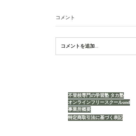
コメント
コメントを追加…
【タカ塾通信 vol.1843】「企
画」
不登校専門の学習塾 タカ塾
オンラインフリースクールand
事業所概要
特定商取引法に基づく表記