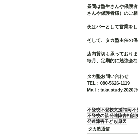
昼間は塾生さんや保護者
さんや保護者様）のご相
夜はバーとして営業をし
そして、タカ塾主催の保
店内貸切も承っておりま
毎月、定期的に勉強会な
タカ塾お問い合わせ
TEL：080-5626-1119
Mail：taka.study.2020
不登校
不登校支援
福岡
不
不登校の親
発達障害相談
発達障害子ども
原因
タカ塾通信