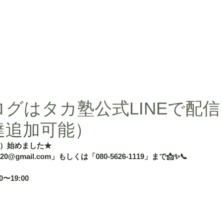
d」
授業内容
授業料
タカ塾・and活動ギャラリー
よくある
グはタカ塾公式LINEで配
達追加可能）
）始めました★
020@gmail.com」もしくは「080-5626-1119」まで📩✨📞
〜19:00