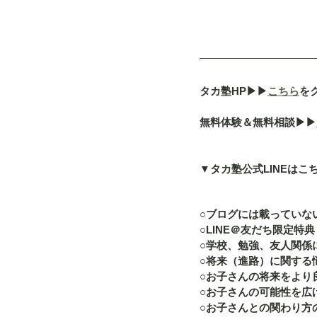
タカ塾HP▶︎▶︎
こちら
を
無料体験＆無料相談▶︎▶︎
▼タカ塾公式LINEはこ
○ブログには載っていな
○LINE＠友だち限定特典
○学校、勉強、友人関係
○将来（進路）に関する
○お子さんの将来をより
○お子さんの可能性を広
○お子さんとの関わり方