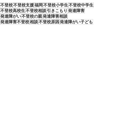
不登校
不登校支援
福岡
不登校小学生
不登校中学生
不登校高校生
不登校相談
引きこもり
発達障害
発達障がい
不登校の親
発達障害相談
発達障害不登校
相談
不登校原因
発達障がい子ども
引きこもり相談
発達障害原因
発達障害子ども
原因
タカ塾通信
すべて表示
最新記事