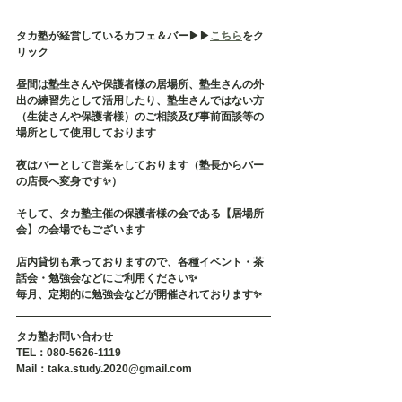
タカ塾が経営しているカフェ＆バー▶︎▶︎
こちら
をク
リック
昼間は塾生さんや保護者様の居場所、塾生さんの外
出の練習先として活用したり、塾生さんではない方
（生徒さんや保護者様）のご相談及び事前面談等の
場所として使用しております
夜はバーとして営業をしております（塾長からバー
の店長へ変身です✨）
そして、タカ塾主催の保護者様の会である【居場所
会】の会場でもございます
店内貸切も承っておりますので、各種イベント・茶
話会・勉強会などにご利用ください✨
毎月、定期的に勉強会などが開催されております✨
タカ塾お問い合わせ
TEL：080-5626-1119
Mail：taka.study.2020@gmail.com