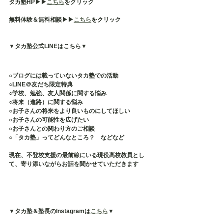
タカ塾HP▶︎▶︎
こちら
をクリック
無料体験＆無料相談▶︎▶︎
こちら
をクリック
▼タカ塾公式LINEはこちら▼
○ブログには載っていないタカ塾での活動
○LINE＠友だち限定特典
○学校、勉強、友人関係に関する悩み
○将来（進路）に関する悩み
○お子さんの将来をより良いものにしてほしい
○お子さんの可能性を広げたい
○お子さんとの関わり方のご相談
○「タカ塾」ってどんなところ？　などなど
現在、不登校支援の最前線にいる現役高校教員とし
て、寄り添いながらお話を聞かせていただきます
▼タカ塾＆塾長のInstagramは
こちら
▼