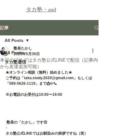
タカ塾・
and
記事
All Posts
塾長たかし
All Posts
2021年5月30日
本日のブログはタカ塾公式LINEで配信（記事内
タカ塾通信
から友達追加可能）
★オンライン相談（無料）始めました★
ご予約は「taka.study.2020@gmail.com」もしくは
「080-5626-1119」まで📩✨📞
※お電話のお受付は10:00〜19:00
 塾長の「たかし」です😊
↑
タカ塾公式LINEではお馴染みの挨拶ですね（笑）