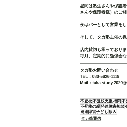
昼間は塾生さんや保護者
さんや保護者様）のご相
夜はバーとして営業をし
そして、タカ塾主催の保
店内貸切も承っておりま
毎月、定期的に勉強会な
タカ塾お問い合わせ
TEL：080-5626-1119
Mail：taka.study.2020
不登校
不登校支援
福岡
不
不登校の親
発達障害相談
発達障害子ども
原因
タカ塾通信