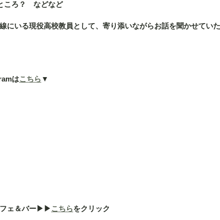
ところ？　などなど
線にいる現役高校教員として、寄り添いながらお話を聞かせてい
ramは
こちら
▼
ェ＆バー▶︎▶︎
こちら
をクリック