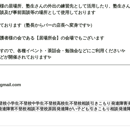
様の居場所、塾生さんの外出の練習先として活用したり、塾生さ
談及び事前面談等の場所として使用しております
ております（塾長からバーの店長へ変身です✨）
護者様の会である【居場所会】の会場でもございます
すので、各種イベント・茶話会・勉強会などにご利用ください✨
どが開催されております✨
@gmail.com
登校小学生
不登校中学生
不登校高校生
不登校相談
引きこもり
発達障害
発達障害不登校
相談
不登校原因
発達障がい子ども
引きこもり相談
発達