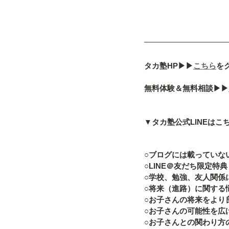
タカ塾HP▶︎▶︎
こちら
を
無料体験＆無料相談▶︎▶︎
▼タカ塾公式LINEはこ
○ブログには載っていな
○LINE＠友だち限定特典
○学校、勉強、友人関係
○将来（進路）に関する
○お子さんの将来をより
○お子さんの可能性を広
○お子さんとの関わり方