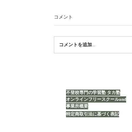
コメント
コメントを追加…
【タカ塾通信 vol.1843】「企
画」
不登校専門の学習塾 タカ塾
オンラインフリースクールand
事業所概要
特定商取引法に基づく表記