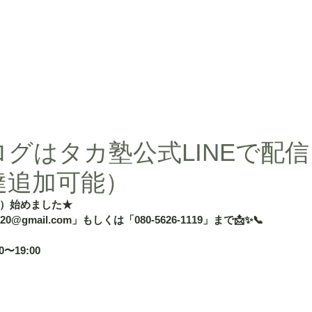
d」
授業内容
授業料
タカ塾・and活動ギャラリー
よくある
グはタカ塾公式LINEで配
達追加可能）
）始めました★
020@gmail.com」もしくは「080-5626-1119」まで📩✨📞
〜19:00