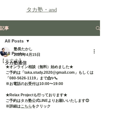
タカ塾・
and
記事
All Posts
塾長たかし
All Posts
2021年4月15日
【大丈夫】
タカ塾通信
★オンライン相談（無料）始めました★
ご予約は「taka.study.2020@gmail.com」もしくは
「080-5626-1119」まで📩✨📞
※お電話のお受付は10:00〜19:00
★Relax Projectも行っております★
ご予約はタカ塾公式LINEよりお願いいたします😊
※詳細は
こちら
をクリック