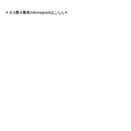
▼タカ塾＆塾長のInstagramは
こちら
▼