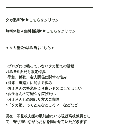
タカ塾HP▶︎▶︎
こちら
をクリック
無料体験＆無料相談▶︎▶︎
こちら
をクリック
▼タカ塾公式LINEはこちら▼
○ブログには載っていないタカ塾での活動
○LINE＠友だち限定特典
○学校、勉強、友人関係に関する悩み
○将来（進路）に関する悩み
○お子さんの将来をより良いものにしてほしい
○お子さんの可能性を広げたい
○お子さんとの関わり方のご相談
○「タカ塾」ってどんなところ？　などなど
現在、不登校支援の最前線にいる現役高校教員とし
て、寄り添いながらお話を聞かせていただきます