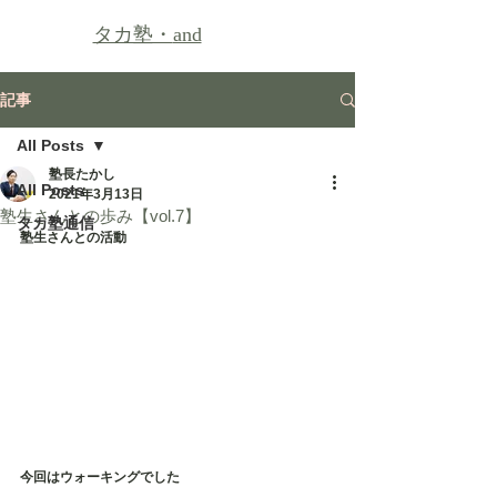
タカ塾・
and
記事
All Posts
塾長たかし
All Posts
2021年3月13日
塾生さんとの歩み【vol.7】
タカ塾通信
塾生さんとの活動
今回はウォーキングでした