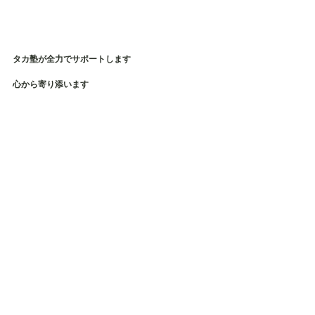
タカ塾が全力でサポートします
心から寄り添います
だから、居場所が一つ増えたと思って、
安心して挑戦しよう