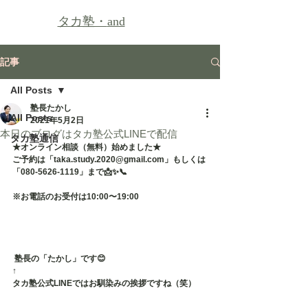
タカ塾・
and
記事
All Posts
塾長たかし
All Posts
2021年5月2日
本日のブログはタカ塾公式LINEで配信
タカ塾通信
★オンライン相談（無料）始めました★
ご予約は「taka.study.2020@gmail.com」もしくは
「080-5626-1119」まで📩✨📞
※お電話のお受付は10:00〜19:00
 塾長の「たかし」です😊
↑
タカ塾公式LINEではお馴染みの挨拶ですね（笑）