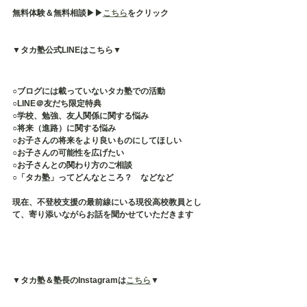
無料体験＆無料相談▶︎▶︎
こちら
をクリック
▼タカ塾公式LINEはこちら▼
○ブログには載っていないタカ塾での活動
○LINE＠友だち限定特典
○学校、勉強、友人関係に関する悩み
○将来（進路）に関する悩み
○お子さんの将来をより良いものにしてほしい
○お子さんの可能性を広げたい
○お子さんとの関わり方のご相談
○「タカ塾」ってどんなところ？　などなど
現在、不登校支援の最前線にいる現役高校教員とし
て、寄り添いながらお話を聞かせていただきます
▼タカ塾＆塾長のInstagramは
こちら
▼