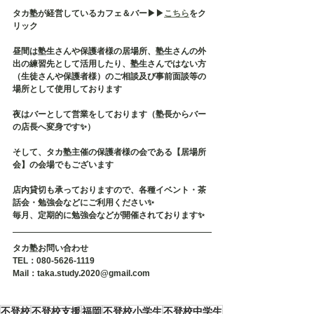
タカ塾が経営しているカフェ＆バー▶︎▶︎
こちら
をク
リック
昼間は塾生さんや保護者様の居場所、塾生さんの外
出の練習先として活用したり、塾生さんではない方
（生徒さんや保護者様）のご相談及び事前面談等の
場所として使用しております
夜はバーとして営業をしております（塾長からバー
の店長へ変身です✨）
そして、タカ塾主催の保護者様の会である【居場所
会】の会場でもございます
店内貸切も承っておりますので、各種イベント・茶
話会・勉強会などにご利用ください✨
毎月、定期的に勉強会などが開催されております✨
タカ塾お問い合わせ
TEL：080-5626-1119
Mail：taka.study.2020@gmail.com
不登校
不登校支援
福岡
不登校小学生
不登校中学生