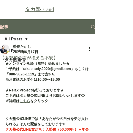
タカ塾・
and
記事
All Posts
塾長たかし
All Posts
2021年6月17日
【不登校の方が抱える不安】
タカ塾通信
★オンライン相談（無料）始めました★
ご予約は「taka.study.2020@gmail.com」もしくは
「080-5626-1119」まで📩✨📞
※お電話のお受付は10:00〜19:00
★Relax Projectも行っております★
ご予約はタカ塾公式LINEよりお願いいたします😊
※詳細は
こちら
をクリック
タカ塾公式LINEでは「あなたが今の自分を受け入れ
られる」そんな配信をしております✨
タカ塾公式LINE友だち：入塾費（50,000円）＋年会