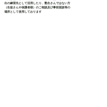
出の練習先として活用したり、塾生さんではない方
（生徒さんや保護者様）のご相談及び事前面談等の
場所として使用しております
夜はバーとして営業をしております（塾長からバー
の店長へ変身です✨）
そして、タカ塾主催の保護者様の会である【居場所
会】の会場でもございます
店内貸切も承っておりますので、各種イベント・茶
話会・勉強会などにご利用ください✨
毎月、定期的に勉強会などが開催されております✨
タカ塾お問い合わせ
TEL：080-5626-1119
Mail：taka.study.2020@gmail.com
不登校
不登校支援
福岡
不登校小学生
不登校中学生
不登校高校生
不登校相談
引きこもり
発達障害
発達障がい
不登校の親
発達障害相談
発達障害不登校
相談
不登校原因
発達障がい子ども
引きこもり相談
発達障害原因
発達障害子ども
原因