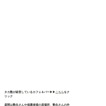
タカ塾が経営しているカフェ＆バー▶︎▶︎
こちら
をク
リック
昼間は塾生さんや保護者様の居場所、塾生さんの外