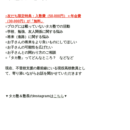
○友だち限定特典：入塾費（50,000円）＋年会費
（30,000円）が「無料」
○ブログには載っていないタカ塾での活動
○学校、勉強、友人関係に関する悩み
○将来（進路）に関する悩み
○お子さんの将来をより良いものにしてほしい
○お子さんの可能性を広げたい
○お子さんとの関わり方のご相談
○「タカ塾」ってどんなところ？　などなど
現在、不登校支援の最前線にいる現役高校教員とし
て、寄り添いながらお話を聞かせていただきます
▼タカ塾＆塾長のInstagramは
こちら
▼