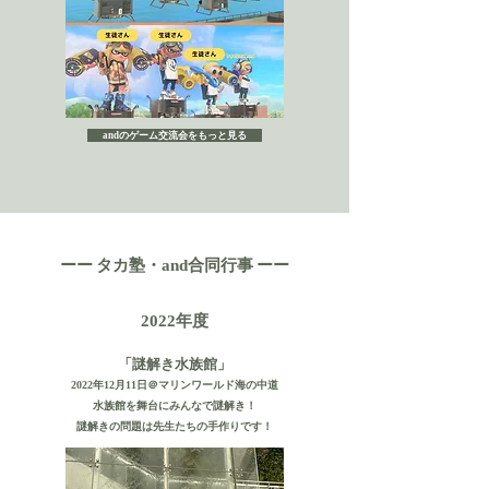
andのゲーム交流会をもっと見る
タカ塾・
ーー
ーー
and合同行事
年度
2022
「謎解き水族館」
​2022年12月11日＠マリンワールド海の中道
水族館を舞台にみんなで謎解き！
​謎解きの問題は先生たちの手作りです！