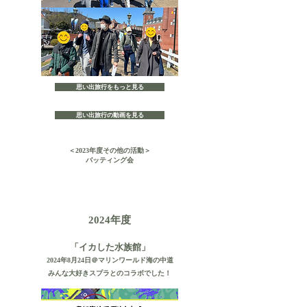
思い出旅行をもっと見る
思い出旅行の動画を見る
＜2023年度その他の活動＞
バッティング会
年度
2024
「イカした水族館」
2024年8月24日＠マリンワールド海の中道
​みんな大好きスプラとのコラボでした！