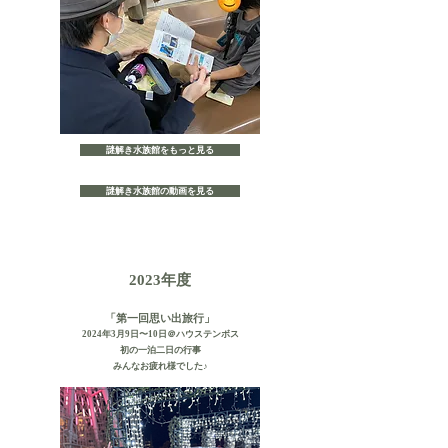
謎解き水族館をもっと見る
謎解き水族館の動画を見る
年度
2023
「第一回思い出旅行」
2024年3月9日〜10日＠ハウステンボス
初の一泊二日の行事
​みんなお疲れ様でした♪