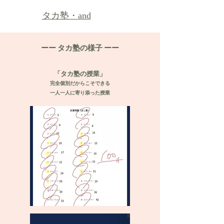
タカ塾・
and
タカ塾の様子
ーー
ーー
「タカ塾の授業」
​完全個別だからこそできる
​一人一人に寄り添った授業