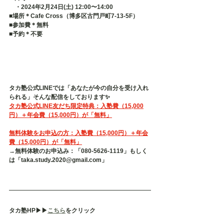
　・2024年2月24日(土) 12:00〜14:00
■場所＊Cafe Cross（博多区古門戸町7-13-5F） 
■参加費＊無料 
■予約＊不要   
タカ塾公式LINEでは「あなたが今の自分を受け入れ
られる」そんな配信をしております✨
タカ塾公式LINE友だち限定特典：入塾費（15,000
円）＋年会費（15,000円）が「無料」
無料体験をお申込の方：入塾費（15,000円）＋年会
費（15,000円）が「無料」
→無料体験のお申込み：「080-5626-1119」もしく
は「taka.study.2020@gmail.com」
タカ塾HP▶︎▶︎
こちら
をクリック