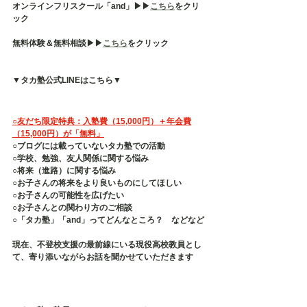
オンラインフリスクール「and」▶︎▶︎
こちら
をクリ
ック
無料体験＆無料相談▶︎▶︎
こちら
をクリック
▼タカ塾公式LINEはこちら▼
○友だち限定特典：入塾費（15,000円）＋年会費
（15,000円）が「無料」
○ブログには載っていないタカ塾での活動
○学校、勉強、友人関係に関する悩み
○将来（進路）に関する悩み
○お子さんの将来をより良いものにしてほしい
○お子さんの可能性を広げたい
○お子さんとの関わり方のご相談
○「タカ塾」「and」ってどんなところ？　などなど
現在、不登校支援の最前線にいる現役高校教員とし
て、寄り添いながらお話を聞かせていただきます