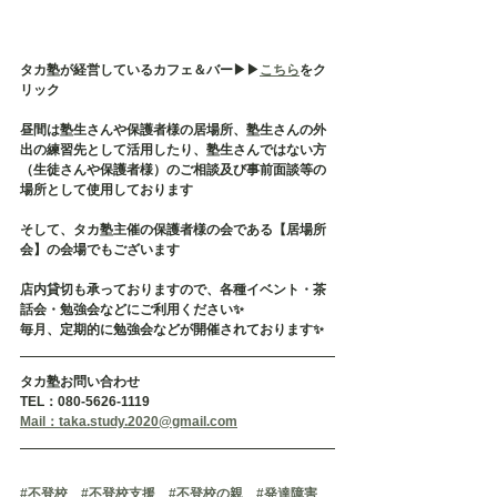
タカ塾が経営しているカフェ＆バー▶︎▶︎
こちら
をク
リック
昼間は塾生さんや保護者様の居場所、塾生さんの外
出の練習先として活用したり、塾生さんではない方
（生徒さんや保護者様）のご相談及び事前面談等の
場所として使用しております
そして、タカ塾主催の保護者様の会である【居場所
会】の会場でもございます
店内貸切も承っておりますので、各種イベント・茶
話会・勉強会などにご利用ください✨
毎月、定期的に勉強会などが開催されております✨
タカ塾お問い合わせ
TEL：080-5626-1119
Mail：taka.study.2020@gmail.com
#不登校
#不登校支援
#不登校の親
#発達障害