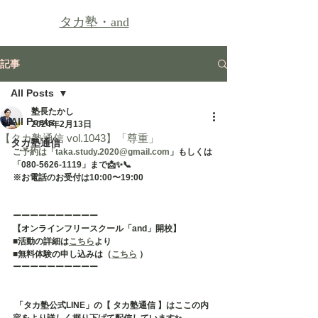
タカ塾・
and
記事
All Posts
塾長たかし
All Posts
2024年2月13日
【タカ塾通信 vol.1043】「尊重」
タカ塾通信
ご予約は「taka.study.2020@gmail.com
」もしくは
「080-5626-1119」まで📩✨📞
※お電話のお受付は10:00〜19:00
ーーーーーーーーーー
【オンラインフリースクール「and」開校】
■活動の詳細は
こちら
より
■無料体験の申し込みは（
こちら
 ）
ーーーーーーーーーー
 「タカ塾公式LINE」の【 タカ塾通信 】はここの内