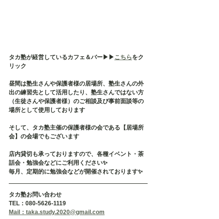
タカ塾が経営しているカフェ＆バー▶︎▶︎
こちら
をク
リック
昼間は塾生さんや保護者様の居場所、塾生さんの外
出の練習先として活用したり、塾生さんではない方
（生徒さんや保護者様）のご相談及び事前面談等の
場所として使用しております
そして、タカ塾主催の保護者様の会である【居場所
会】の会場でもございます
店内貸切も承っておりますので、各種イベント・茶
話会・勉強会などにご利用ください✨
毎月、定期的に勉強会などが開催されております✨
タカ塾お問い合わせ
TEL：080-5626-1119
Mail：taka.study.2020@gmail.com