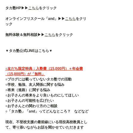
タカ塾HP▶︎▶︎
こちら
をクリック
オンラインフリスクール「and」▶︎▶︎
こちら
をクリ
ック
無料体験＆無料相談▶︎▶︎
こちら
をクリック
▼タカ塾公式LINEはこちら▼
○友だち限定特典：入塾費（15,000円）＋年会費
（15,000円）が「無料」
○ブログには載っていないタカ塾での活動
○学校、勉強、友人関係に関する悩み
○将来（進路）に関する悩み
○お子さんの将来をより良いものにしてほしい
○お子さんの可能性を広げたい
○お子さんとの関わり方のご相談
○「タカ塾」「and」ってどんなところ？　などなど
現在、不登校支援の最前線にいる現役高校教員とし
て、寄り添いながらお話を聞かせていただきます