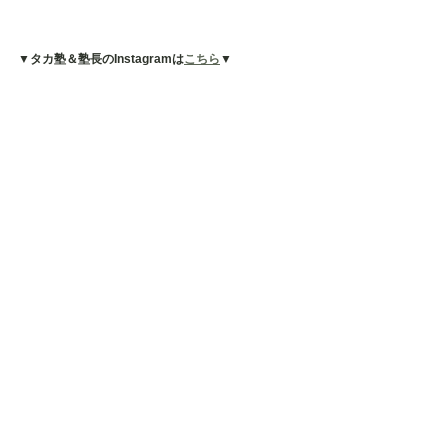
▼タカ塾＆塾長のInstagramは
こちら
▼