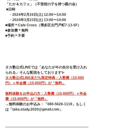
「たか＆カフェ」（不登校の子を持つ親の会）
 ■日時 　
　・2024年2月24日(土) 12:00〜14:00
　・2024年3月23日(土) 13:00〜14:00
■場所＊Cafe Cross（博多区古門戸町7-13-5F） 
■参加費＊無料 
■予約＊不要   
タカ塾公式LINEでは「あなたが今の自分を受け入れ
られる」そんな配信をしております✨
タカ塾公式LINE友だち限定特典：入塾費（15,000
円）＋年会費（15,000円）が「無料」
無料体験をお申込の方：入塾費（15,000円）＋年会
費（15,000円）が「無料」
→無料体験のお申込み：「080-5626-1119」もしく
は「taka.study.2020@gmail.com」