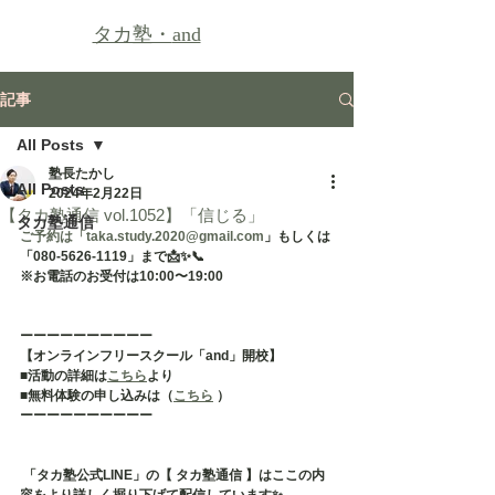
タカ塾・
and
記事
All Posts
塾長たかし
All Posts
2024年2月22日
【タカ塾通信 vol.1052】「信じる」
タカ塾通信
ご予約は「taka.study.2020@gmail.com
」もしくは
「080-5626-1119」まで📩✨📞
※お電話のお受付は10:00〜19:00
ーーーーーーーーーー
【オンラインフリースクール「and」開校】
■活動の詳細は
こちら
より
■無料体験の申し込みは（
こちら
 ）
ーーーーーーーーーー
 「タカ塾公式LINE」の【 タカ塾通信 】はここの内