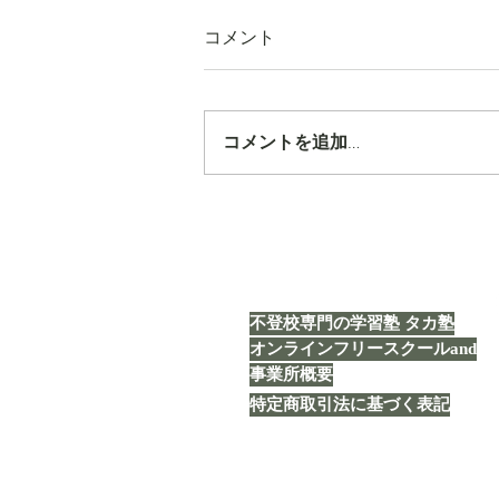
コメント
コメントを追加…
【タカ塾通信 vol.1843】「企
画」
不登校専門の学習塾 タカ塾
オンラインフリースクールand
事業所概要
特定商取引法に基づく表記