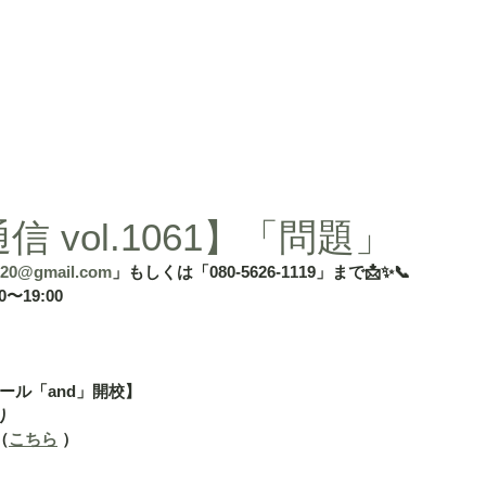
d」
授業内容
授業料
タカ塾・and活動ギャラリー
よくある
 vol.1061】「問題」
20@gmail.com
」もしくは「080-5626-1119」まで📩✨📞
〜19:00
ール「and」開校】
り
（
こちら
 ）