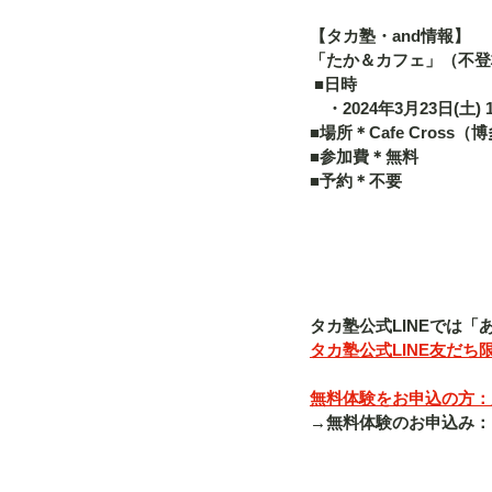
【タカ塾・and情報】
「たか＆カフェ」（不登
 ■日時 　
　・2024年3月23日(土) 13
■場所＊Cafe Cross（
■参加費＊無料 
■予約＊不要   
タカ塾公式LINEでは
タカ塾公式LINE友だち限
無料体験をお申込の方：入塾
→無料体験のお申込み：「080-