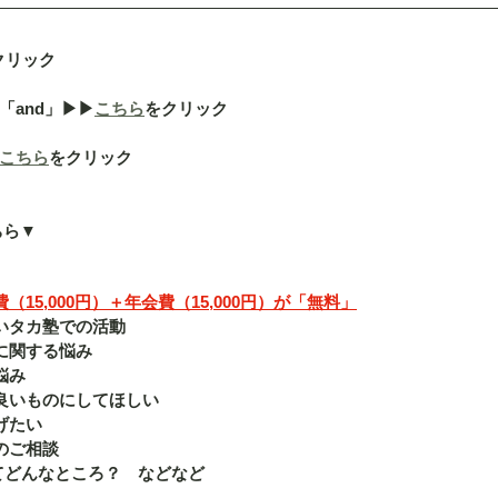
クリック
nd」▶︎▶︎
こちら
をクリック
こちら
をクリック
ちら▼
15,000円）＋年会費（15,000円）が「無料」
いタカ塾での活動
に関する悩み
悩み
良いものにしてほしい
げたい
のご相談
ってどんなところ？　などなど