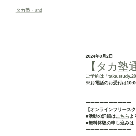
タカ塾・
and
ホーム
フリースクール「an
2024年3月2日
【タカ塾通信
ご予約は「taka.study.20
※お電話のお受付は10:00
ーーーーーーーーーー
【オンラインフリースク
■活動の詳細は
こちら
よ
■無料体験の申し込みは
ーーーーーーーーーー