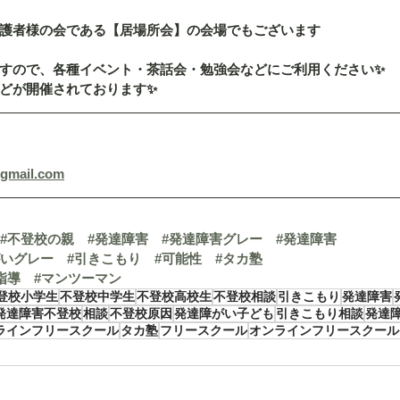
護者様の会である【居場所会】の会場でもございます
すので、各種イベント・茶話会・勉強会などにご利用ください✨
どが開催されております✨
@gmail.com
#不登校の親
#発達障害
#発達障害グレー
#発達障害
がいグレー
#引きこもり
#可能性
#タカ塾
指導
#マンツーマン
登校小学生
不登校中学生
不登校高校生
不登校相談
引きこもり
発達障害
発達障害不登校
相談
不登校原因
発達障がい子ども
引きこもり相談
発達
ラインフリースクール
タカ塾
フリースクール
オンラインフリースクール「