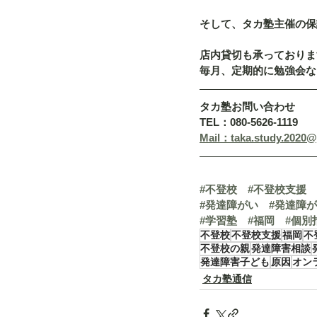
そして、タカ塾主催の保
店内貸切も承っておりま
毎月、定期的に勉強会な
タカ塾お問い合わせ
TEL：080-5626-1119
Mail：taka.study.2020
#不登校
#不登校支援
#発達障がい
#発達障
#学習塾
#福岡
#個別
不登校
不登校支援
福岡
不
不登校の親
発達障害相談
発達障害子ども
原因
オン
タカ塾通信