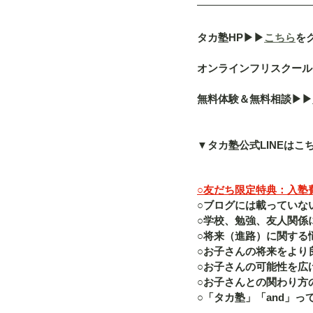
タカ塾HP▶︎▶︎
こちら
を
オンラインフリスクール「a
無料体験＆無料相談▶︎▶︎
▼タカ塾公式LINEはこ
○友だち限定特典：入塾費（
○ブログには載っていな
○学校、勉強、友人関係
○将来（進路）に関する
○お子さんの将来をより
○お子さんの可能性を広
○お子さんとの関わり方
○「タカ塾」「and」