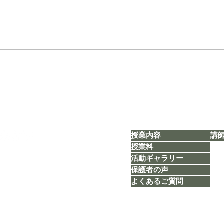
【タカ塾通信 vol.1803】「思
【タカ
い出旅行＊総括②」
定」
授業内容
講
授業料
活動ギャラリー
​​TEL：080-5626-1119
Mail：
taka.study.2020@gmail.com
保護者の声
よくあるご質問
福岡市博多区博多駅前1丁目23番2号5F-B