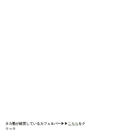
タカ塾が経営しているカフェ＆バー▶︎▶︎
こちら
をク
リック