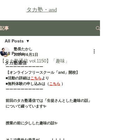
タカ塾・
and
記事
All Posts
塾長たかし
All Posts
2024年6月1日
【タカ塾通信 vol.1150】「趣味」
タカ塾通信
ーーーーーーーーーー
【オンラインフリースクール「and」開校】
■活動の詳細は
こちら
より
■無料体験の申し込みは（
こちら
 ）
ーーーーーーーーーー
前回のタカ塾通信では「生徒さんとした趣味の話」
について綴っています✨
授業の前に少しした趣味の話✨