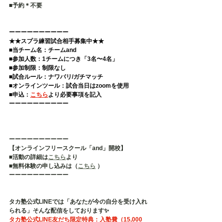
■予約＊不要   
ーーーーーーーーーー 
★★スプラ練習試合相手募集中★★
■当チーム名：チームand 
■参加人数：1チームにつき「3名〜4名」 
■参加制限：制限なし 
■試合ルール：ナワバリ/ガチマッチ 
■オンラインツール：試合当日はzoomを使用 
■申込：
こちら
より必要事項を記入  
ーーーーーーーーーー
ーーーーーーーーーー
【オンラインフリースクール「and」開校】
■活動の詳細は
こちら
より
■無料体験の申し込みは（
こちら
 ）
ーーーーーーーーーー
タカ塾公式LINEでは「あなたが今の自分を受け入れ
られる」そんな配信をしております✨
タカ塾公式LINE友だち限定特典：入塾費（15,000