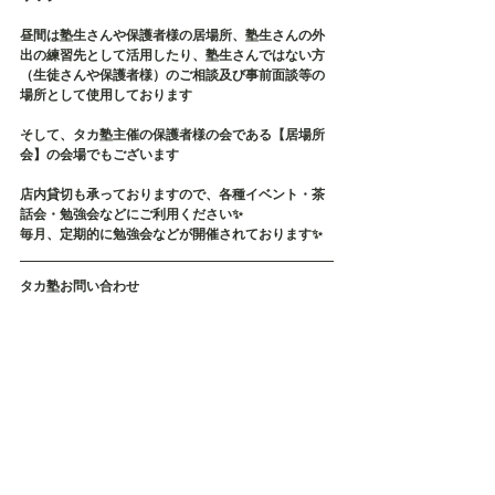
昼間は塾生さんや保護者様の居場所、塾生さんの外
出の練習先として活用したり、塾生さんではない方
（生徒さんや保護者様）のご相談及び事前面談等の
場所として使用しております
そして、タカ塾主催の保護者様の会である【居場所
会】の会場でもございます
店内貸切も承っておりますので、各種イベント・茶
話会・勉強会などにご利用ください✨
毎月、定期的に勉強会などが開催されております✨
タカ塾お問い合わせ
TEL：080-5626-1119
Mail：taka.study.2020@gmail.com
#不登校
#不登校支援
#不登校の親
#発達障害
#発達障害グレー
#発達障害
#発達障がい
#発達障がいグレー
#引きこもり
#
可能性
#タカ塾
#学習塾
#福岡
#個別指導
#マンツーマン