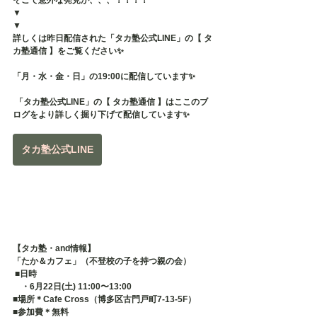
そこで意外な発見が、、、！！！！
▼
▼
詳しくは昨日配信された「タカ塾公式LINE」の【 タ
カ塾通信 】をご覧ください✨
「月・水・金・日」の19:00に配信しています✨
 「タカ塾公式LINE」の【 タカ塾通信 】はここのブ
ログをより詳しく掘り下げて配信しています✨
タカ塾公式LINE
【タカ塾・and情報】
「たか＆カフェ」（不登校の子を持つ親の会）
 ■日時 　
　・6月22日(土) 11:00〜13:00
■場所＊Cafe Cross（博多区古門戸町7-13-5F） 
■参加費＊無料 