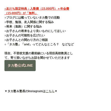
○友だち限定特典：入塾費（15,000円）＋年会費
（15,000円）が「無料」
○ブログには載っていないタカ塾での活動
○学校、勉強、友人関係に関する悩み
○将来（進路）に関する悩み
○お子さんの将来をより良いものにしてほしい
○お子さんの可能性を広げたい
○お子さんとの関わり方のご相談
○「タカ塾」「and」ってどんなところ？　などなど
現在、不登校支援の最前線にいる現役高校教員とし
て、寄り添いながらお話を聞かせていただきます
タカ塾公式LINE
▼タカ塾＆塾長のInstagramは
こちら
▼