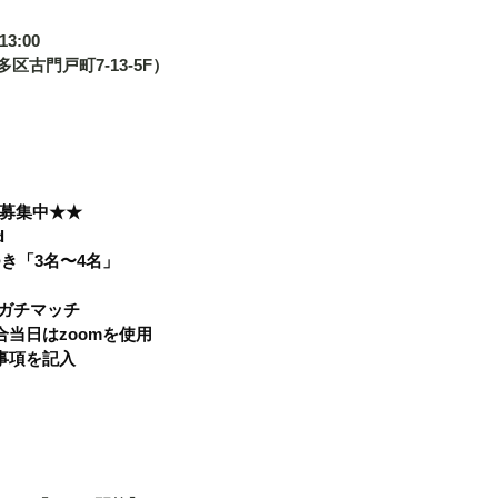
3:00
博多区古門戸町7-13-5F） 
募集中★★
 
き「3名〜4名」 
ガチマッチ 
当日はzoomを使用 
項を記入  