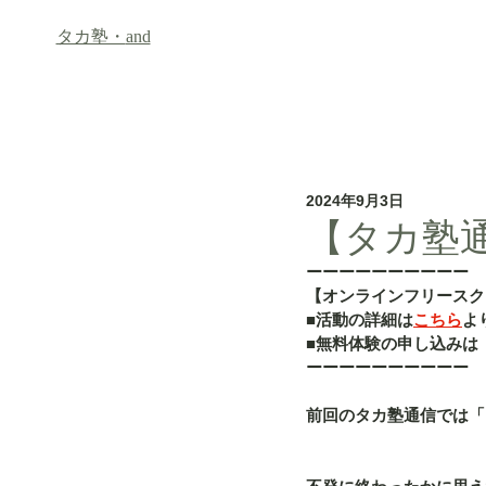
タカ塾・
and
ホーム
フリースクール「an
2024年9月3日
【タカ塾通
ーーーーーーーーーー
【オンラインフリースク
■活動の詳細は
こちら
よ
■無料体験の申し込みは
ーーーーーーーーーー
前回のタカ塾通信では「