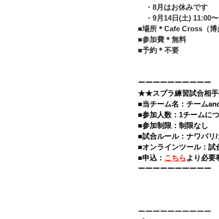
　・8月はお休みです
　・9月14日(土) 11:00〜1
■場所＊Cafe Cross（
■参加費＊無料 
■予約＊不要   
ーーーーーーーーーー 
★★スプラ練習試合相手
■当チーム名：チームand
■参加人数：1チームにつ
■参加制限：制限なし 
■試合ルール：ナワバリ/
■オンラインツール：試合
■申込：
こちら
より必要事
ーーーーーーーーーー
ーーーーーーーーーー