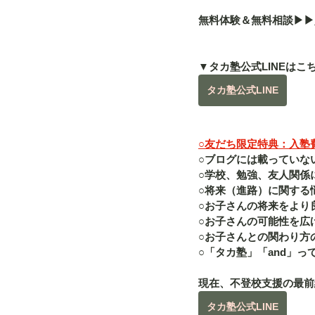
無料体験＆無料相談▶︎▶︎
▼タカ塾公式LINEはこ
タカ塾公式LINE
○友だち限定特典：入塾費（
○ブログには載っていな
○学校、勉強、友人関係
○将来（進路）に関する
○お子さんの将来をより
○お子さんの可能性を広
○お子さんとの関わり方
○「タカ塾」「and」
現在、不登校支援の最前
タカ塾公式LINE