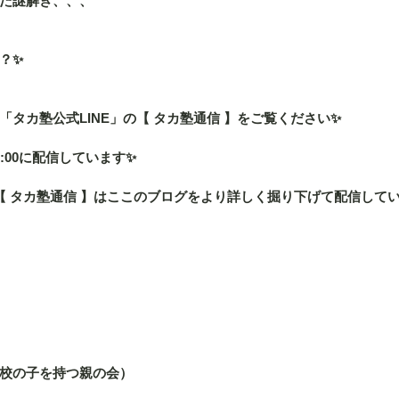
た謎解き、、、
？✨
タカ塾公式LINE」の【 タカ塾通信 】をご覧ください✨
:00に配信しています✨
の【 タカ塾通信 】はここのブログをより詳しく掘り下げて配信して
校の子を持つ親の会）