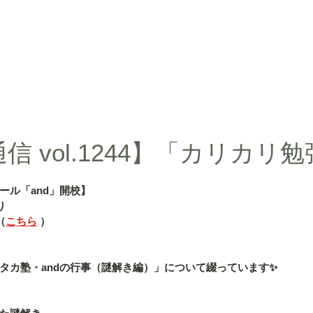
d」
授業内容
授業料
タカ塾・and活動ギャラリー
よくある
信 vol.1244】「カリカリ
ール「and」開校】
り
（
こちら
 ）
タカ塾・andの行事（謎解き編）」について綴っています✨