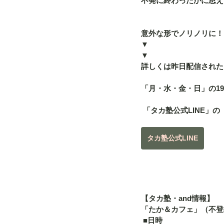
不発に終わったかに思え
意外な形でノリノリに！
▼
▼
詳しくは昨日配信された「
「月・水・金・日」の19
 「タカ塾公式LINE」
タカ塾公式LINE
【タカ塾・and情報】
「たか＆カフェ」（不登
 ■日時 　