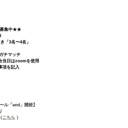
募集中★★
 
き「3名〜4名」 
ガチマッチ 
当日はzoomを使用 
項を記入  
ール「and」開校】
り
（
こちら
 ）