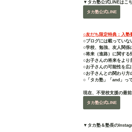
▼タカ塾公式LINEはこ
タカ塾公式LINE
○友だち限定特典：入塾費（
○ブログには載っていな
○学校、勉強、友人関係
○将来（進路）に関する
○お子さんの将来をより
○お子さんの可能性を広
○お子さんとの関わり方
○「タカ塾」「and」
現在、不登校支援の最前
タカ塾公式LINE
▼タカ塾＆塾長のInstag