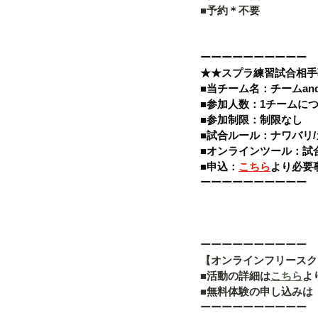
■予約＊不要   
ーーーーーーーーーー 
★★スプラ練習試合相手
■当チーム名：チームand
■参加人数：1チームにつ
■参加制限：制限なし 
■試合ルール：ナワバリ/
■オンラインツール：試合
■申込：
こちら
より必要事
ーーーーーーーーーー
ーーーーーーーーーー
【オンラインフリースク
■活動の詳細は
こちら
よ
■無料体験の申し込みは
ーーーーーーーーーー