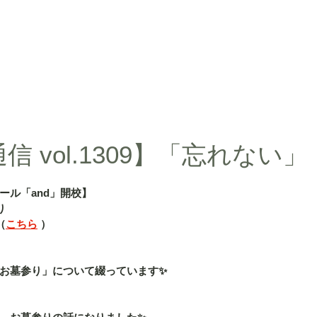
d」
授業内容
授業料
タカ塾・and活動ギャラリー
よくある
 vol.1309】「忘れない」
ール「and」開校】
り
（
こちら
 ）
お墓参り」について綴っています✨