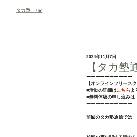
タカ塾・
and
ホーム
フリースクール「an
2024年11月7日
【タカ塾通信
ーーーーーーーーーー
【オンラインフリースク
■活動の詳細は
こちら
よ
■無料体験の申し込みは
ーーーーーーーーーー
前回のタカ塾通信では「