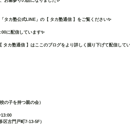
、お墓参りの話になりました✨
タカ塾公式LINE」の【 タカ塾通信 】をご覧ください✨
:00に配信しています✨
の【 タカ塾通信 】はここのブログをより詳しく掘り下げて配信して
校の子を持つ親の会）
13:00
博多区古門戸町7-13-5F） 