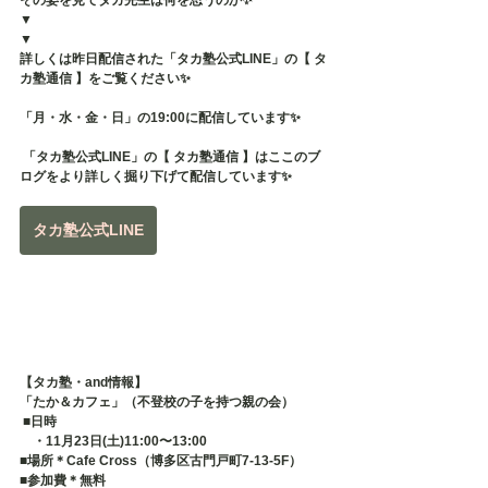
その姿を見てタカ先生は何を思うのか✨
▼
▼
詳しくは昨日配信された「タカ塾公式LINE」の【 タ
カ塾通信 】をご覧ください✨
「月・水・金・日」の19:00に配信しています✨
 「タカ塾公式LINE」の【 タカ塾通信 】はここのブ
ログをより詳しく掘り下げて配信しています✨
タカ塾公式LINE
【タカ塾・and情報】
「たか＆カフェ」（不登校の子を持つ親の会）
 ■日時 　
　・11月23日(土)11:00〜13:00
■場所＊Cafe Cross（博多区古門戸町7-13-5F） 
■参加費＊無料 