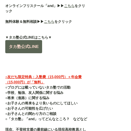
オンラインフリスクール「and」▶︎▶︎
こちら
をクリ
ック
無料体験＆無料相談▶︎▶︎
こちら
をクリック
▼タカ塾公式LINEはこちら▼
タカ塾公式LINE
○友だち限定特典：入塾費（15,000円）＋年会費
（15,000円）が「無料」
○ブログには載っていないタカ塾での活動
○学校、勉強、友人関係に関する悩み
○将来（進路）に関する悩み
○お子さんの将来をより良いものにしてほしい
○お子さんの可能性を広げたい
○お子さんとの関わり方のご相談
○「タカ塾」「and」ってどんなところ？　などなど
現在、不登校支援の最前線にいる現役高校教員とし