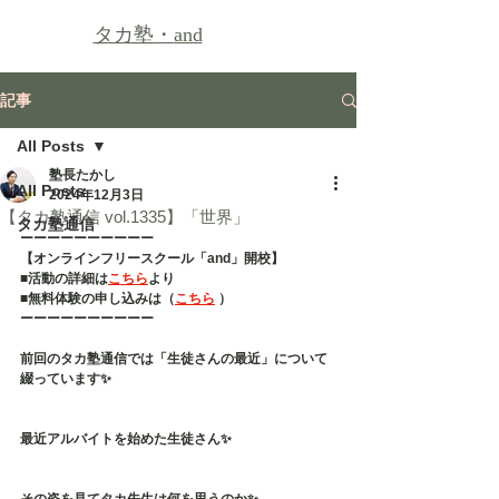
タカ塾・
and
記事
All Posts
塾長たかし
All Posts
2024年12月3日
【タカ塾通信 vol.1335】「世界」
タカ塾通信
ーーーーーーーーーー
【オンラインフリースクール「and」開校】
■活動の詳細は
こちら
より
■無料体験の申し込みは（
こちら
 ）
ーーーーーーーーーー
前回のタカ塾通信では「生徒さんの最近」について
綴っています✨
最近アルバイトを始めた生徒さん✨