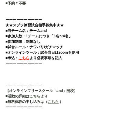
■予約＊不要   
ーーーーーーーーーー 
★★スプラ練習試合相手募集中★★
■当チーム名：チームand 
■参加人数：1チームにつき「3名〜4名」 
■参加制限：制限なし 
■試合ルール：ナワバリ/ガチマッチ 
■オンラインツール：試合当日はzoomを使用 
■申込：
こちら
より必要事項を記入  
ーーーーーーーーーー
ーーーーーーーーーー
【オンラインフリースクール「and」開校】
■活動の詳細は
こちら
より
■無料体験の申し込みは（
こちら
 ）
ーーーーーーーーーー