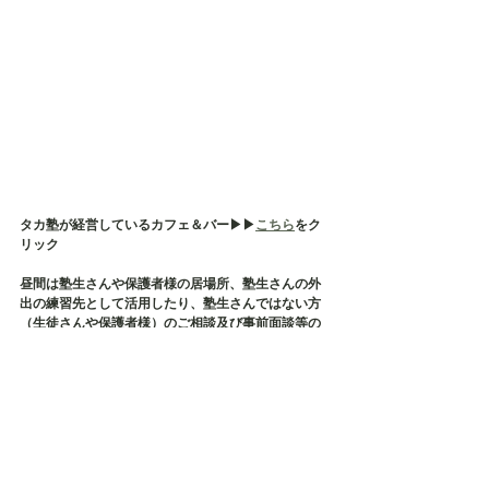
タカ塾が経営しているカフェ＆バー▶︎▶︎
こちら
をク
リック
昼間は塾生さんや保護者様の居場所、塾生さんの外
出の練習先として活用したり、塾生さんではない方
（生徒さんや保護者様）のご相談及び事前面談等の
場所として使用しております
そして、タカ塾主催の保護者様の会である【居場所
会】の会場でもございます
店内貸切も承っておりますので、各種イベント・茶
話会・勉強会などにご利用ください✨
毎月、定期的に勉強会などが開催されております✨