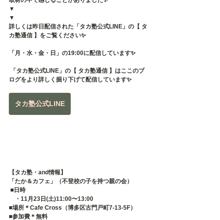
取材の中で感じることがありました✨
▼
▼
詳しくは昨日配信された「タカ塾公式LINE」の【 タ
カ塾通信 】をご覧ください✨
「月・水・金・日」の19:00に配信しています✨
 「タカ塾公式LINE」の【 タカ塾通信 】はここのブ
ログをより詳しく掘り下げて配信しています✨
タカ塾公式LINE
【タカ塾・and情報】
「たか＆カフェ」（不登校の子を持つ親の会）
 ■日時 　
　・11月23日(土)11:00〜13:00
■場所＊Cafe Cross（博多区古門戸町7-13-5F） 
■参加費＊無料 