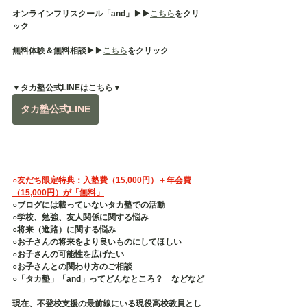
オンラインフリスクール「and」▶︎▶︎
こちら
をクリ
ック
無料体験＆無料相談▶︎▶︎
こちら
をクリック
▼タカ塾公式LINEはこちら▼
タカ塾公式LINE
○友だち限定特典：入塾費（15,000円）＋年会費
（15,000円）が「無料」
○ブログには載っていないタカ塾での活動
○学校、勉強、友人関係に関する悩み
○将来（進路）に関する悩み
○お子さんの将来をより良いものにしてほしい
○お子さんの可能性を広げたい
○お子さんとの関わり方のご相談
○「タカ塾」「and」ってどんなところ？　などなど
現在、不登校支援の最前線にいる現役高校教員とし