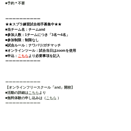
■予約＊不要   
ーーーーーーーーーー 
★★スプラ練習試合相手募集中★★
■当チーム名：チームand 
■参加人数：1チームにつき「3名〜4名」 
■参加制限：制限なし 
■試合ルール：ナワバリ/ガチマッチ 
■オンラインツール：試合当日はzoomを使用 
■申込：
こちら
より必要事項を記入  
ーーーーーーーーーー
ーーーーーーーーーー
【オンラインフリースクール「and」開校】
■活動の詳細は
こちら
より
■無料体験の申し込みは（
こちら
 ）
ーーーーーーーーーー