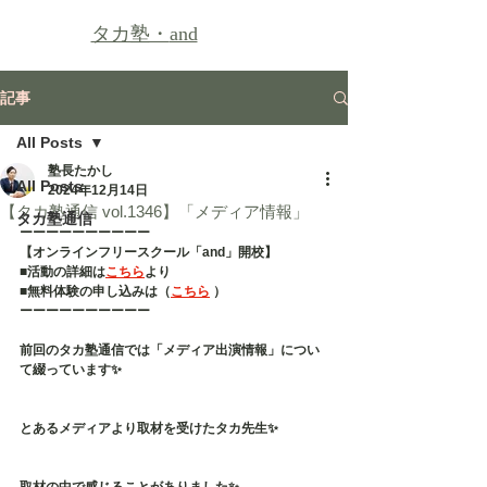
タカ塾・
and
記事
All Posts
塾長たかし
All Posts
2024年12月14日
【タカ塾通信 vol.1346】「メディア情報」
タカ塾通信
ーーーーーーーーーー
【オンラインフリースクール「and」開校】
■活動の詳細は
こちら
より
■無料体験の申し込みは（
こちら
 ）
ーーーーーーーーーー
前回のタカ塾通信では「メディア出演情報」につい
て綴っています✨
とあるメディアより取材を受けたタカ先生✨