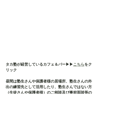
タカ塾が経営しているカフェ＆バー▶︎▶︎
こちら
をク
リック
昼間は塾生さんや保護者様の居場所、塾生さんの外
出の練習先として活用したり、塾生さんではない方
（生徒さんや保護者様）のご相談及び事前面談等の
場所として使用しております
そして、タカ塾主催の保護者様の会である【居場所
会】の会場でもございます
店内貸切も承っておりますので、各種イベント・茶
話会・勉強会などにご利用ください✨
毎月、定期的に勉強会などが開催されております✨