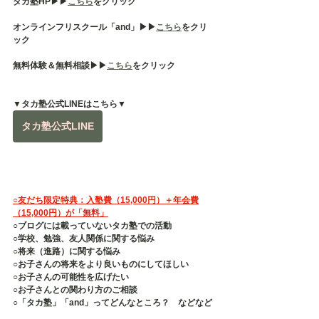
タカ塾HP▶︎▶︎
こちら
をクリック
オンラインフリスクール「and」▶︎▶︎
こちら
をクリ
ック
無料体験＆無料相談▶︎▶︎
こちら
をクリック
▼タカ塾公式LINEはこちら▼
タカ塾公式LINE
○友だち限定特典：入塾費（15,000円）＋年会費
（15,000円）が「無料」
○ブログには載っていないタカ塾での活動
○学校、勉強、友人関係に関する悩み
○将来（進路）に関する悩み
○お子さんの将来をより良いものにしてほしい
○お子さんの可能性を広げたい
○お子さんとの関わり方のご相談
○「タカ塾」「and」ってどんなところ？　などなど