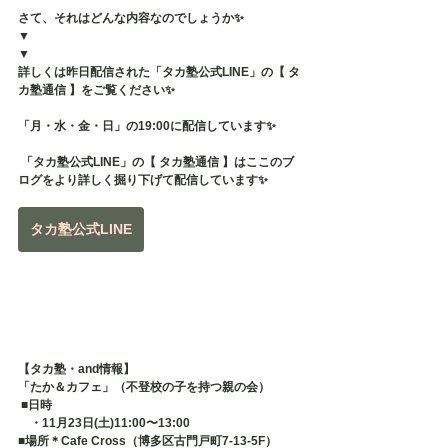
さて、それはどんな内容なのでしょうか✨
▼
▼
詳しくは昨日配信された「タカ塾公式LINE」の【 タ
カ塾通信 】をご覧ください✨
「月・水・金・日」の19:00に配信しています✨
 「タカ塾公式LINE」の【 タカ塾通信 】はここのブ
ログをより詳しく掘り下げて配信しています✨
タカ塾公式LINE
【タカ塾・and情報】
「たか＆カフェ」（不登校の子を持つ親の会）
 ■日時 　
　・11月23日(土)11:00〜13:00
■場所＊Cafe Cross（博多区古門戸町7-13-5F） 