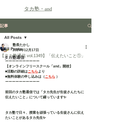
タカ塾・
and
記事
All Posts
塾長たかし
All Posts
2024年12月17日
【タカ塾通信 vol.1349】「伝えたいこと①」
タカ塾通信
ーーーーーーーーーー
【オンラインフリースクール「and」開校】
■活動の詳細は
こちら
より
■無料体験の申し込みは（
こちら
 ）
ーーーーーーーーーー
前回のタカ塾通信では「タカ先生が生徒さんたちに
伝えたいこと」について綴っています✨
タカ塾で日々、授業を頑張っている生徒さんに伝え
たいことがあるタカ先生✨