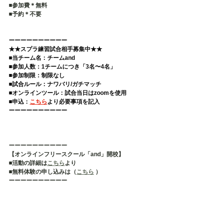
■参加費＊無料 
■予約＊不要   
ーーーーーーーーーー 
★★スプラ練習試合相手募集中★★
■当チーム名：チームand 
■参加人数：1チームにつき「3名〜4名」 
■参加制限：制限なし 
■試合ルール：ナワバリ/ガチマッチ 
■オンラインツール：試合当日はzoomを使用 
■申込：
こちら
より必要事項を記入  
ーーーーーーーーーー
ーーーーーーーーーー
【オンラインフリースクール「and」開校】
■活動の詳細は
こちら
より
■無料体験の申し込みは（
こちら
 ）
ーーーーーーーーーー