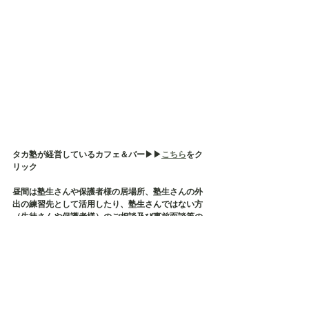
タカ塾が経営しているカフェ＆バー▶︎▶︎
こちら
をク
リック
昼間は塾生さんや保護者様の居場所、塾生さんの外
出の練習先として活用したり、塾生さんではない方
（生徒さんや保護者様）のご相談及び事前面談等の
場所として使用しております
そして、タカ塾主催の保護者様の会である【居場所
会】の会場でもございます
店内貸切も承っておりますので、各種イベント・茶
話会・勉強会などにご利用ください✨