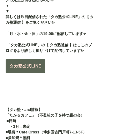
タカ先生は何を感じるのか✨
▼
▼
詳しくは昨日配信された「タカ塾公式LINE」の【 タ
カ塾通信 】をご覧ください✨
「月・水・金・日」の19:00に配信しています✨
 「タカ塾公式LINE」の【 タカ塾通信 】はここのブ
ログをより詳しく掘り下げて配信しています✨
タカ塾公式LINE
【タカ塾・and情報】
「たか＆カフェ」（不登校の子を持つ親の会）
 ■日時 　
　・3月：未定
■場所＊Cafe Cross（博多区古門戸町7-13-5F） 
■参加費＊無料 