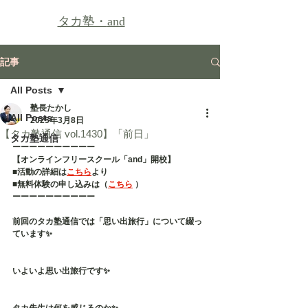
タカ塾・
and
記事
All Posts
塾長たかし
All Posts
2025年3月8日
【タカ塾通信 vol.1430】「前日」
タカ塾通信
ーーーーーーーーーー
【オンラインフリースクール「and」開校】
■活動の詳細は
こちら
より
■無料体験の申し込みは（
こちら
 ）
ーーーーーーーーーー
前回のタカ塾通信では「思い出旅行」について綴っ
ています✨
いよいよ思い出旅行です✨