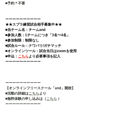
■予約＊不要   
ーーーーーーーーーー 
★★スプラ練習試合相手募集中★★
■当チーム名：チームand 
■参加人数：1チームにつき「3名〜4名」 
■参加制限：制限なし 
■試合ルール：ナワバリ/ガチマッチ 
■オンラインツール：試合当日はzoomを使用 
■申込：
こちら
より必要事項を記入  
ーーーーーーーーーー
ーーーーーーーーーー
【オンラインフリースクール「and」開校】
■活動の詳細は
こちら
より
■無料体験の申し込みは（
こちら
 ）
ーーーーーーーーーー