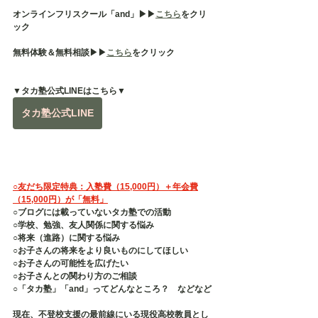
オンラインフリスクール「and」▶︎▶︎
こちら
をクリ
ック
無料体験＆無料相談▶︎▶︎
こちら
をクリック
▼タカ塾公式LINEはこちら▼
タカ塾公式LINE
○友だち限定特典：入塾費（15,000円）＋年会費
（15,000円）が「無料」
○ブログには載っていないタカ塾での活動
○学校、勉強、友人関係に関する悩み
○将来（進路）に関する悩み
○お子さんの将来をより良いものにしてほしい
○お子さんの可能性を広げたい
○お子さんとの関わり方のご相談
○「タカ塾」「and」ってどんなところ？　などなど
現在、不登校支援の最前線にいる現役高校教員とし