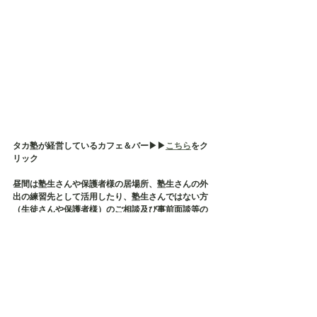
タカ塾が経営しているカフェ＆バー▶︎▶︎
こちら
をク
リック
昼間は塾生さんや保護者様の居場所、塾生さんの外
出の練習先として活用したり、塾生さんではない方
（生徒さんや保護者様）のご相談及び事前面談等の
場所として使用しております
そして、タカ塾主催の保護者様の会である【居場所
会】の会場でもございます
店内貸切も承っておりますので、各種イベント・茶
話会・勉強会などにご利用ください✨
毎月、定期的に勉強会などが開催されております✨