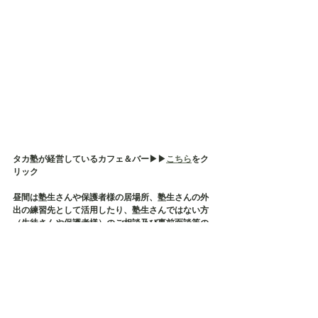
タカ塾が経営しているカフェ＆バー▶︎▶︎
こちら
をク
リック
昼間は塾生さんや保護者様の居場所、塾生さんの外
出の練習先として活用したり、塾生さんではない方
（生徒さんや保護者様）のご相談及び事前面談等の
場所として使用しております
そして、タカ塾主催の保護者様の会である【居場所
会】の会場でもございます
店内貸切も承っておりますので、各種イベント・茶
話会・勉強会などにご利用ください✨