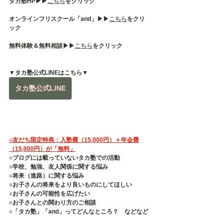
タカ塾HP▶︎▶︎
こちら
をクリック
オンラインフリスクール「and」▶︎▶︎
こちら
をクリ
ック
無料体験＆無料相談▶︎▶︎
こちら
をクリック
▼タカ塾公式LINEはこちら▼
タカ塾公式LINE
○友だち限定特典：入塾費（15,000円）＋年会費
（15,000円）が「無料」
○ブログには載っていないタカ塾での活動
○学校、勉強、友人関係に関する悩み
○将来（進路）に関する悩み
○お子さんの将来をより良いものにしてほしい
○お子さんの可能性を広げたい
○お子さんとの関わり方のご相談
○「タカ塾」「and」ってどんなところ？　などなど