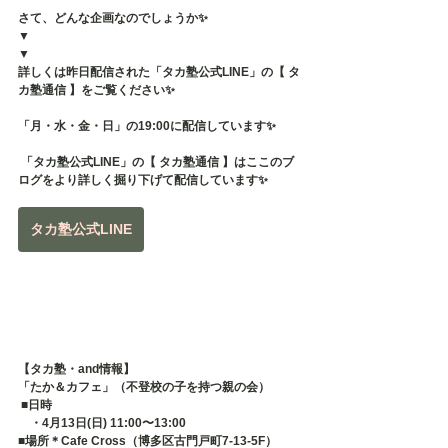
さて、どんな企画なのでしょうか✨
▼
▼
詳しくは昨日配信された「タカ塾公式LINE」の【 タ
カ塾通信 】をご覧ください✨
「月・水・金・日」の19:00に配信しています✨
 「タカ塾公式LINE」の【 タカ塾通信 】はここのブ
ログをより詳しく掘り下げて配信しています✨
タカ塾公式LINE
【タカ塾・and情報】
「たか＆カフェ」（不登校の子を持つ親の会）
 ■日時 　
　・4月13日(日) 11:00〜13:00
■場所＊Cafe Cross（博多区古門戸町7-13-5F） 