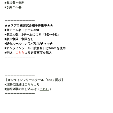
■参加費＊無料 
■予約＊不要   
ーーーーーーーーーー 
★★スプラ練習試合相手募集中★★
■当チーム名：チームand 
■参加人数：1チームにつき「3名〜4名」 
■参加制限：制限なし 
■試合ルール：ナワバリ/ガチマッチ 
■オンラインツール：試合当日はzoomを使用 
■申込：
こちら
より必要事項を記入  
ーーーーーーーーーー
ーーーーーーーーーー
【オンラインフリースクール「and」開校】
■活動の詳細は
こちら
より
■無料体験の申し込みは（
こちら
 ）
ーーーーーーーーーー