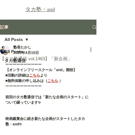
タカ塾・
and
記事
All Posts
塾長たかし
All Posts
2025年4月10日
【タカ塾通信 vol.1463】「新企画」
タカ塾通信
ーーーーーーーーーー
【オンラインフリースクール「and」開校】
■活動の詳細は
こちら
より
■無料体験の申し込みは（
こちら
 ）
ーーーーーーーーーー
前回のタカ塾通信では「新たな企画のスタート」に
ついて綴っています✨
映画鑑賞会に続き新たな企画がスタートしたタカ
塾・and✨