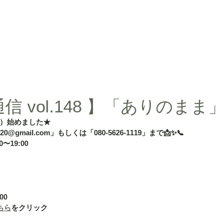
d」
授業内容
授業料
タカ塾・and活動ギャラリー
よくある
 vol.148 】「ありのまま
）始めました★
020@gmail.com」もしくは「080-5626-1119」まで📩✨📞
〜19:00
」
00
ちら
をクリック