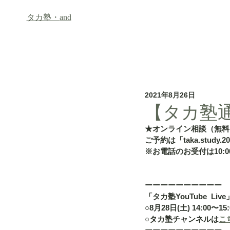
タカ塾・
and
ホーム
フリースクール「an
2021年8月26日
【タカ塾通信
★オンライン相談（無料
ご予約は「taka.study.2
※お電話のお受付は10:00
ーーーーーーーーーー
「タカ塾YouTube  Live
○8月28日(土) 14:00〜15:
○タカ塾チャンネルは
こ