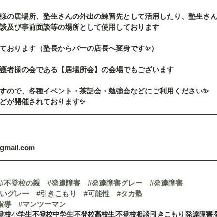
様の居場所、塾生さんの外出の練習先として活用したり、塾生さ
談及び事前面談等の場所として使用しております
ております（塾長からバーの店長へ変身です✨）
護者様の会である【居場所会】の会場でもございます
すので、各種イベント・茶話会・勉強会などにご利用ください✨
どが開催されております✨
@gmail.com
#不登校の親
#発達障害
#発達障害グレー
#発達障害
がいグレー
#引きこもり
#可能性
#タカ塾
指導
#マンツーマン
登校小学生
不登校中学生
不登校高校生
不登校相談
引きこもり
発達障害