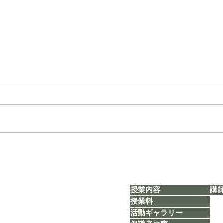
【タカ塾通信 vol.1803】「思
【タカ
い出旅行＊総括②」
定」
授業内容
講
授業料
活動ギャラリー
​​TEL：080-5626-1119