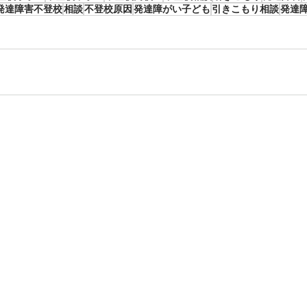
発達障害不登校
相談
不登校原因
発達障がい子ども
引きこもり相談
発達