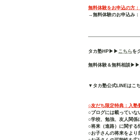
無料体験をお申込の方：入
→無料体験のお申込み：「080-
タカ塾HP▶︎▶︎
こちら
を
無料体験＆無料相談▶︎▶︎
▼タカ塾公式LINEはこ
○友だち限定特典：入塾費（
○ブログには載っていな
○学校、勉強、友人関係
○将来（進路）に関する
○お子さんの将来をより
○お子さんの可能性を広