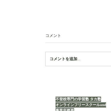
コメント
コメントを追加…
【タカ塾通信 vol.1843】「企
画」
不登校専門の学習塾 タカ塾
オンラインフリースクールand
事業所概要