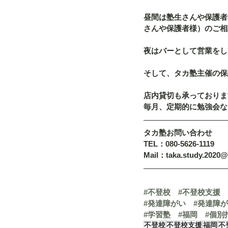
昼間は塾生さんや保護者
さんや保護者様）のご相
夜はバーとして営業をし
そして、タカ塾主催の保
店内貸切も承っておりま
毎月、定期的に勉強会な
タカ塾お問い合わせ
TEL：080-5626-1119
Mail：taka.study.2020
#不登校
#不登校支援
#発達障がい
#発達障
#学習塾
#福岡
#個別
不登校
不登校支援
福岡
不