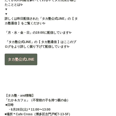
たくさんの問題を解いてくれる中でタカ先生が感じ
たこととは✨
▼
▼
詳しくは昨日配信された「タカ塾公式LINE」の【 タ
カ塾通信 】をご覧ください✨
「月・水・金・日」の19:00に配信しています✨
 「タカ塾公式LINE」の【 タカ塾通信 】はここのブ
ログをより詳しく掘り下げて配信しています✨
タカ塾公式LINE
【タカ塾・and情報】
「たか＆カフェ」（不登校の子を持つ親の会）
 ■日時 　
　・6月28日(土)＊11:00〜13:00
■場所＊Cafe Cross（博多区古門戸町7-13-5F） 