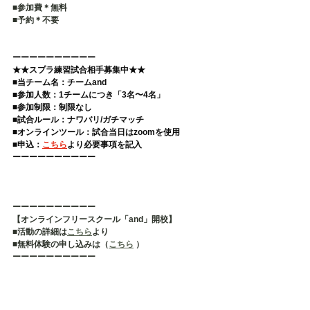
■参加費＊無料 
■予約＊不要   
ーーーーーーーーーー 
★★スプラ練習試合相手募集中★★
■当チーム名：チームand 
■参加人数：1チームにつき「3名〜4名」 
■参加制限：制限なし 
■試合ルール：ナワバリ/ガチマッチ 
■オンラインツール：試合当日はzoomを使用 
■申込：
こちら
より必要事項を記入  
ーーーーーーーーーー
ーーーーーーーーーー
【オンラインフリースクール「and」開校】
■活動の詳細は
こちら
より
■無料体験の申し込みは（
こちら
 ）
ーーーーーーーーーー