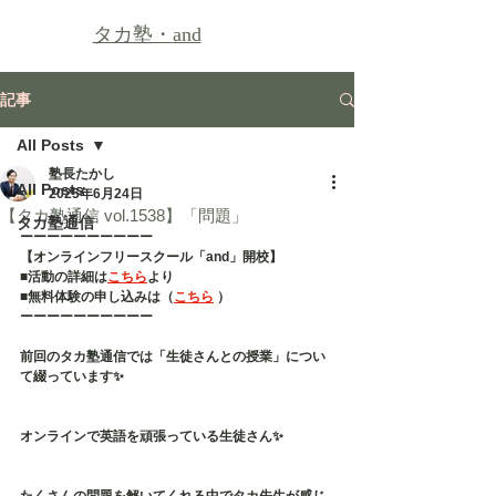
タカ塾・
and
記事
All Posts
塾長たかし
All Posts
2025年6月24日
【タカ塾通信 vol.1538】「問題」
タカ塾通信
ーーーーーーーーーー
【オンラインフリースクール「and」開校】
■活動の詳細は
こちら
より
■無料体験の申し込みは（
こちら
 ）
ーーーーーーーーーー
前回のタカ塾通信では「生徒さんとの授業」につい
て綴っています✨
オンラインで英語を頑張っている生徒さん✨