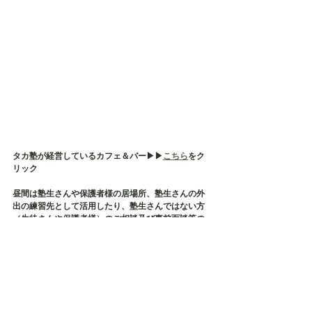
タカ塾が経営しているカフェ＆バー▶︎▶︎
こちら
をク
リック
昼間は塾生さんや保護者様の居場所、塾生さんの外
出の練習先として活用したり、塾生さんではない方
（生徒さんや保護者様）のご相談及び事前面談等の
場所として使用しております
そして、タカ塾主催の保護者様の会である【居場所
会】の会場でもございます
店内貸切も承っておりますので、各種イベント・茶
話会・勉強会などにご利用ください✨