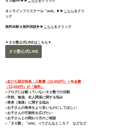
タカ塾HP▶︎▶︎
こちら
をクリック
オンラインフリスクール「and」▶︎▶︎
こちら
をクリ
ック
無料体験＆無料相談▶︎▶︎
こちら
をクリック
▼タカ塾公式LINEはこちら▼
タカ塾公式LINE
○友だち限定特典：入塾費（15,000円）＋年会費
（15,000円）が「無料」
○ブログには載っていないタカ塾での活動
○学校、勉強、友人関係に関する悩み
○将来（進路）に関する悩み
○お子さんの将来をより良いものにしてほしい
○お子さんの可能性を広げたい
○お子さんとの関わり方のご相談
○「タカ塾」「and」ってどんなところ？　などなど