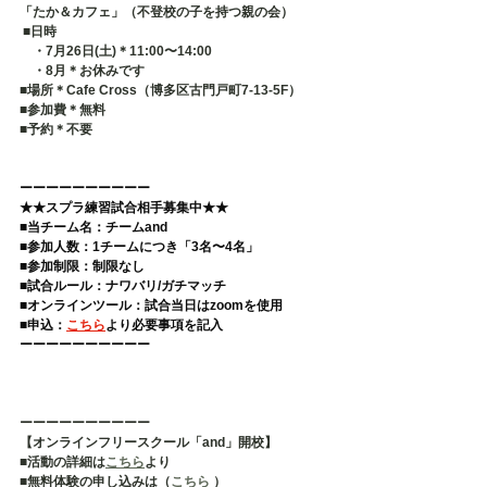
「たか＆カフェ」（不登校の子を持つ親の会）
 ■日時 　
　・7月26日(土)＊11:00〜14:00
　・8月＊お休みです
■場所＊Cafe Cross（博多区古門戸町7-13-5F） 
■参加費＊無料 
■予約＊不要   
ーーーーーーーーーー 
★★スプラ練習試合相手募集中★★
■当チーム名：チームand 
■参加人数：1チームにつき「3名〜4名」 
■参加制限：制限なし 
■試合ルール：ナワバリ/ガチマッチ 
■オンラインツール：試合当日はzoomを使用 
■申込：
こちら
より必要事項を記入  
ーーーーーーーーーー
ーーーーーーーーーー
【オンラインフリースクール「and」開校】
■活動の詳細は
こちら
より
■無料体験の申し込みは（
こちら
 ）