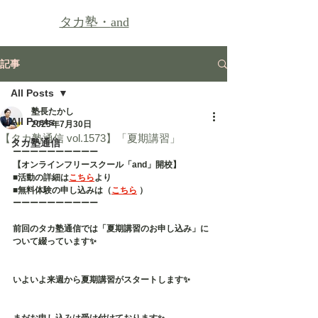
タカ塾・
and
記事
All Posts
塾長たかし
All Posts
2025年7月30日
【タカ塾通信 vol.1573】「夏期講習」
タカ塾通信
ーーーーーーーーーー
【オンラインフリースクール「and」開校】
■活動の詳細は
こちら
より
■無料体験の申し込みは（
こちら
 ）
ーーーーーーーーーー
前回のタカ塾通信では「夏期講習のお申し込み」に
ついて綴っています✨
いよいよ来週から夏期講習がスタートします✨