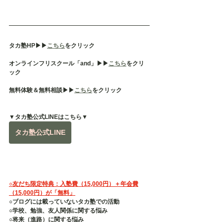
タカ塾HP▶︎▶︎
こちら
をクリック
オンラインフリスクール「and」▶︎▶︎
こちら
をクリ
ック
無料体験＆無料相談▶︎▶︎
こちら
をクリック
▼タカ塾公式LINEはこちら▼
タカ塾公式LINE
○友だち限定特典：入塾費（15,000円）＋年会費
（15,000円）が「無料」
○ブログには載っていないタカ塾での活動
○学校、勉強、友人関係に関する悩み
○将来（進路）に関する悩み