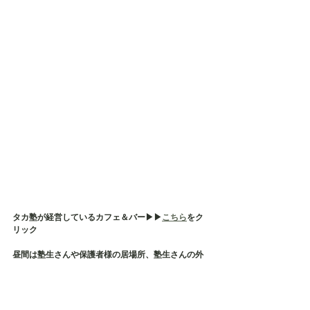
タカ塾が経営しているカフェ＆バー▶︎▶︎
こちら
をク
リック
昼間は塾生さんや保護者様の居場所、塾生さんの外
出の練習先として活用したり、塾生さんではない方
（生徒さんや保護者様）のご相談及び事前面談等の
場所として使用しております