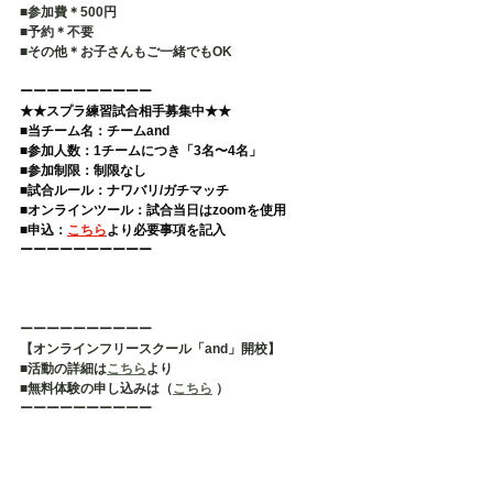
■参加費＊500円
■予約＊不要   
■その他＊お子さんもご一緒でもOK
ーーーーーーーーーー 
★★スプラ練習試合相手募集中★★
■当チーム名：チームand 
■参加人数：1チームにつき「3名〜4名」 
■参加制限：制限なし 
■試合ルール：ナワバリ/ガチマッチ 
■オンラインツール：試合当日はzoomを使用 
■申込：
こちら
より必要事項を記入  
ーーーーーーーーーー
ーーーーーーーーーー
【オンラインフリースクール「and」開校】
■活動の詳細は
こちら
より
■無料体験の申し込みは（
こちら
 ）
ーーーーーーーーーー