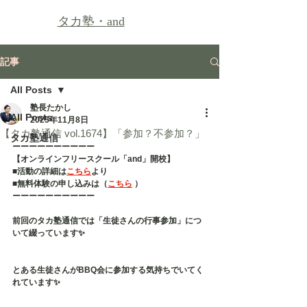
タカ塾・
and
記事
All Posts
塾長たかし
All Posts
2025年11月8日
【タカ塾通信 vol.1674】「参加？不参加？」
タカ塾通信
ーーーーーーーーーー
【オンラインフリースクール「and」開校】
■活動の詳細は
こちら
より
■無料体験の申し込みは（
こちら
 ）
ーーーーーーーーーー
前回のタカ塾通信では「生徒さんの行事参加」につ
いて綴っています✨
とある生徒さんがBBQ会に参加する気持ちでいてく
れています✨