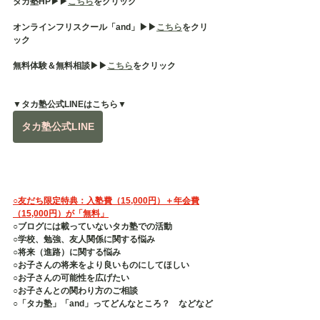
タカ塾HP▶︎▶︎
こちら
をクリック
オンラインフリスクール「and」▶︎▶︎
こちら
をクリ
ック
無料体験＆無料相談▶︎▶︎
こちら
をクリック
▼タカ塾公式LINEはこちら▼
タカ塾公式LINE
○友だち限定特典：入塾費（15,000円）＋年会費
（15,000円）が「無料」
○ブログには載っていないタカ塾での活動
○学校、勉強、友人関係に関する悩み
○将来（進路）に関する悩み
○お子さんの将来をより良いものにしてほしい
○お子さんの可能性を広げたい
○お子さんとの関わり方のご相談
○「タカ塾」「and」ってどんなところ？　などなど