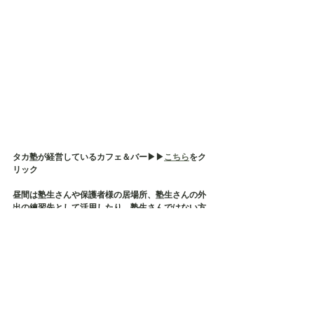
タカ塾が経営しているカフェ＆バー▶︎▶︎
こちら
をク
リック
昼間は塾生さんや保護者様の居場所、塾生さんの外
出の練習先として活用したり、塾生さんではない方
（生徒さんや保護者様）のご相談及び事前面談等の
場所として使用しております
そして、タカ塾主催の保護者様の会である【居場所
会】の会場でもございます
店内貸切も承っておりますので、各種イベント・茶
話会・勉強会などにご利用ください✨