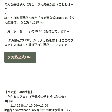
そんな生徒さんに対し、タカ先生が思うこととは✨
▼
▼
詳しくは昨日配信された「タカ塾公式LINE」の【 タ
カ塾通信 】をご覧ください✨
「月・水・金・日」の19:00に配信しています✨
 「タカ塾公式LINE」の【 タカ塾通信 】はここのブ
ログをより詳しく掘り下げて配信しています✨
タカ塾公式LINE
【タカ塾・and情報】
「たか＆カフェ」（不登校の子を持つ親の会）
 ■日時 　
　・11月29日(土) 10:00〜12:00
■場所＊snow base（福岡市中央区浄水通３−３７） 