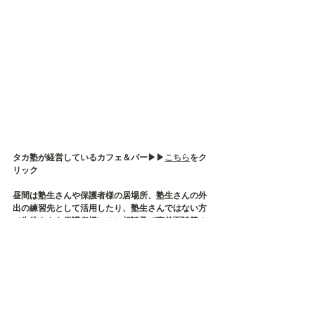
タカ塾が経営しているカフェ＆バー▶︎▶︎
こちら
をク
リック
昼間は塾生さんや保護者様の居場所、塾生さんの外
出の練習先として活用したり、塾生さんではない方
（生徒さんや保護者様）のご相談及び事前面談等の
場所として使用しております
そして、タカ塾主催の保護者様の会である【居場所
会】の会場でもございます
店内貸切も承っておりますので、各種イベント・茶
話会・勉強会などにご利用ください✨