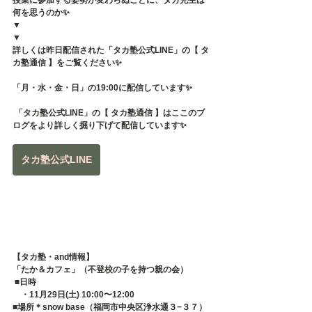
授業に参加する姿勢が変わらぬことに、タカ先生は
何を思うのか✨
▼
▼
詳しくは昨日配信された「タカ塾公式LINE」の【 タ
カ塾通信 】をご覧ください✨
「月・水・金・日」の19:00に配信しています✨
 「タカ塾公式LINE」の【 タカ塾通信 】はここのブ
ログをより詳しく掘り下げて配信しています✨
タカ塾公式LINE
【タカ塾・and情報】
「たか＆カフェ」（不登校の子を持つ親の会）
 ■日時 　
　・11月29日(土) 10:00〜12:00
■場所＊snow base（福岡市中央区浄水通３−３７） 