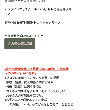
タカ塾HP▶︎▶︎
こちら
をクリック
オンラインフリスクール「and」▶︎▶︎
こちら
をクリ
ック
無料体験＆無料相談▶︎▶︎
こちら
をクリック
▼タカ塾公式LINEはこちら▼
タカ塾公式LINE
○友だち限定特典：入塾費（15,000円）＋年会費
（15,000円）が「無料」
○ブログには載っていないタカ塾での活動
○学校、勉強、友人関係に関する悩み
○将来（進路）に関する悩み
○お子さんの将来をより良いものにしてほしい
○お子さんの可能性を広げたい
○お子さんとの関わり方のご相談
○「タカ塾」「and」ってどんなところ？　などなど