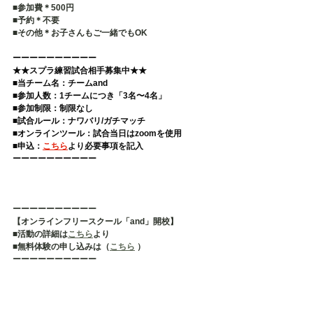
■参加費＊500円
■予約＊不要   
■その他＊お子さんもご一緒でもOK
ーーーーーーーーーー 
★★スプラ練習試合相手募集中★★
■当チーム名：チームand 
■参加人数：1チームにつき「3名〜4名」 
■参加制限：制限なし 
■試合ルール：ナワバリ/ガチマッチ 
■オンラインツール：試合当日はzoomを使用 
■申込：
こちら
より必要事項を記入  
ーーーーーーーーーー
ーーーーーーーーーー
【オンラインフリースクール「and」開校】
■活動の詳細は
こちら
より
■無料体験の申し込みは（
こちら
 ）
ーーーーーーーーーー