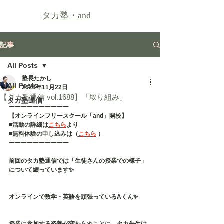
タカ塾・
and
記事
All Posts
塾長たかし
All Posts
2025年11月22日
【タカ塾通信 vol.1688】「取り組み」
タカ塾通信
ーーーーーーーーーー
【オンラインフリースクール「and」開校】
■活動の詳細は
こちら
より
■無料体験の申し込みは（
こちら
 ）
ーーーーーーーーーー
前回のタカ塾通信では「生徒さんの授業での様子」
について綴っています✨
オンラインで数学・英語を頑張っているAくん✨