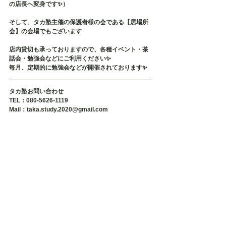
の店長へ変身です✨）
そして、タカ塾主催の保護者様の会である【居場所
会】の会場でもございます
店内貸切も承っておりますので、各種イベント・茶
話会・勉強会などにご利用ください✨
毎月、定期的に勉強会などが開催されております✨
タカ塾お問い合わせ
TEL：080-5626-1119
Mail：taka.study.2020@gmail.com
#不登校
#不登校支援
#不登校の親
#発達障害
#発達障害グレー
#発達障害
#発達障がい
#発達障がいグレー
#引きこもり
#
可能性
#タカ塾
#学習塾
#福岡
#個別指導
#マンツーマン
不登校
不登校支援
福岡
不登校小学生
不登校中学生
不登校高校生
不登校相談
引きこもり
発達障害
発達障がい
不登校の親
発達障害相談
発達障害不登校
相談
不登校原因
発達障がい子ども
引きこもり相談
発達障害原因
発達障害子ども
原因