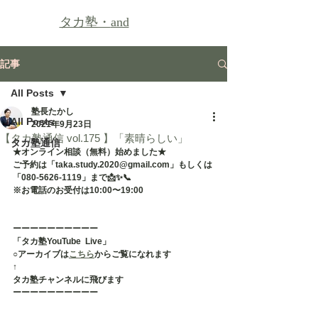
タカ塾・
and
記事
All Posts
塾長たかし
All Posts
2021年9月23日
【タカ塾通信 vol.175 】「素晴らしい」
タカ塾通信
★オンライン相談（無料）始めました★
ご予約は「taka.study.2020@gmail.com」もしくは
「080-5626-1119」まで📩✨📞
※お電話のお受付は10:00〜19:00
ーーーーーーーーーー
「タカ塾YouTube  Live」
○アーカイブは
こちら
からご覧になれます
↑
タカ塾チャンネルに飛びます
ーーーーーーーーーー