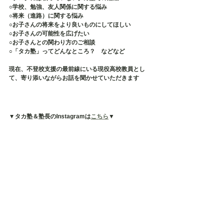
○学校、勉強、友人関係に関する悩み
○将来（進路）に関する悩み
○お子さんの将来をより良いものにしてほしい
○お子さんの可能性を広げたい
○お子さんとの関わり方のご相談
○「タカ塾」ってどんなところ？　などなど
現在、不登校支援の最前線にいる現役高校教員とし
て、寄り添いながらお話を聞かせていただきます
▼タカ塾＆塾長のInstagramは
こちら
▼