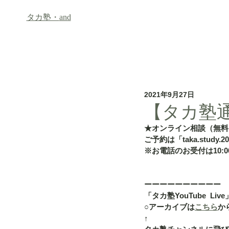
タカ塾・
and
ホーム
フリースクール「an
2021年9月27日
【タカ塾通信
★オンライン相談（無料
ご予約は「taka.study.2
※お電話のお受付は10:00
ーーーーーーーーーー
「タカ塾YouTube  Live
○アーカイブは
こちら
か
↑