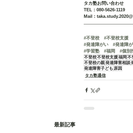
タカ塾お問い合わせ
TEL：080-5626-1119
Mail：taka.study.2020
#不登校
#不登校支援
#発達障がい
#発達障
#学習塾
#福岡
#個別
不登校
不登校支援
福岡
不
不登校の親
発達障害相談
発達障害子ども
原因
タカ塾通信
最新記事