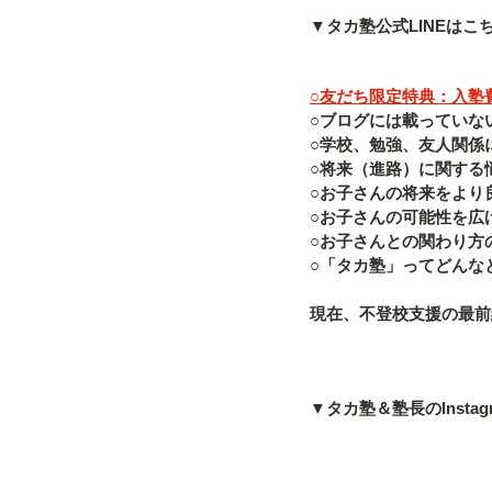
▼タカ塾公式LINEはこ
○友だち限定特典：入塾費（
○ブログには載っていな
○学校、勉強、友人関係
○将来（進路）に関する
○お子さんの将来をより
○お子さんの可能性を広
○お子さんとの関わり方
○「タカ塾」ってどんな
現在、不登校支援の最前
▼タカ塾＆塾長のInstag