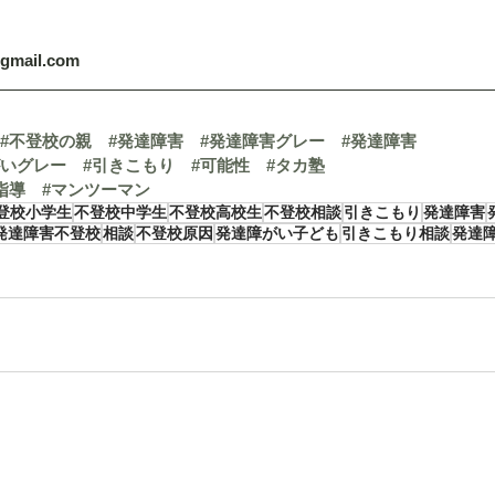
@gmail.com
#不登校の親
#発達障害
#発達障害グレー
#発達障害
がいグレー
#引きこもり
#可能性
#タカ塾
指導
#マンツーマン
登校小学生
不登校中学生
不登校高校生
不登校相談
引きこもり
発達障害
発達障害不登校
相談
不登校原因
発達障がい子ども
引きこもり相談
発達