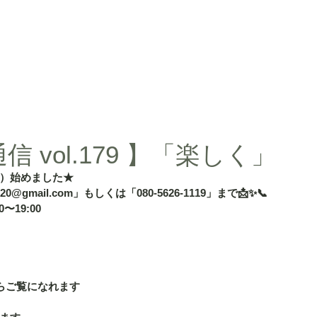
d」
授業内容
授業料
タカ塾・and活動ギャラリー
よくある
 vol.179 】「楽しく」
）始めました★
020@gmail.com」もしくは「080-5626-1119」まで📩✨📞
〜19:00
」
らご覧になれます