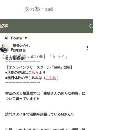
タカ塾・
and
記事
All Posts
塾長たかし
All Posts
3月12日
【タカ塾通信 vol.1796】「トライ」
タカ塾通信
ーーーーーーーーーー
【オンラインフリースクール「and」開校】
■活動の詳細は
こちら
より
■無料体験の申し込みは（
こちら
 ）
ーーーーーーーーーー
前回のタカ塾通信では「生徒さんの新たな挑戦」に
ついて綴っています✨
訪問スタイルで活動を頑張っているMさん✨