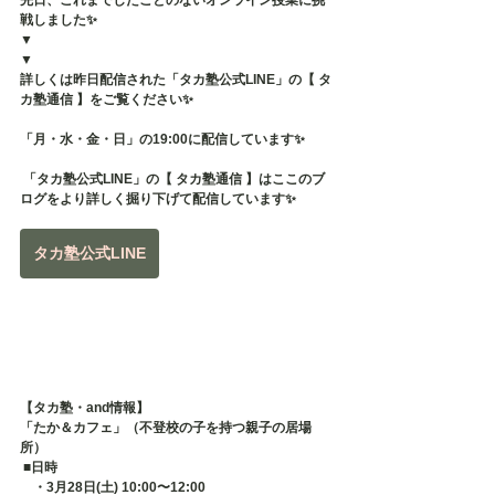
先日、これまでしたことのないオンライン授業に挑
戦しました✨
▼
▼
詳しくは昨日配信された「タカ塾公式LINE」の【 タ
カ塾通信 】をご覧ください✨
「月・水・金・日」の19:00に配信しています✨
 「タカ塾公式LINE」の【 タカ塾通信 】はここのブ
ログをより詳しく掘り下げて配信しています✨
タカ塾公式LINE
【タカ塾・and情報】
「たか＆カフェ」（不登校の子を持つ親子の居場
所）
 ■日時 　
　・3月28日(土) 10:00〜12:00