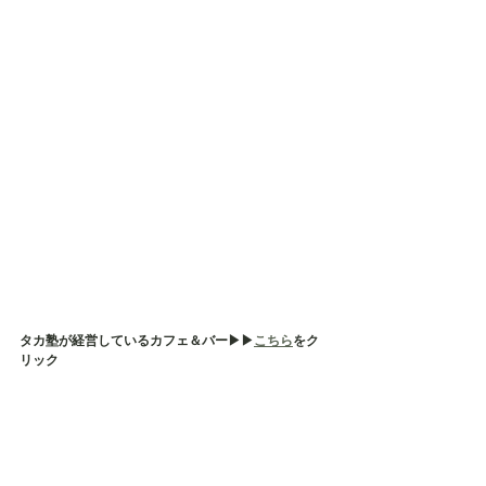
タカ塾が経営しているカフェ＆バー▶︎▶︎
こちら
をク
リック
昼間は塾生さんや保護者様の居場所、塾生さんの外
出の練習先として活用したり、塾生さんではない方
（生徒さんや保護者様）のご相談及び事前面談等の
場所として使用しております