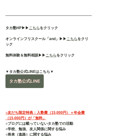
タカ塾HP▶︎▶︎
こちら
をクリック
オンラインフリスクール「and」▶︎▶︎
こちら
をクリ
ック
無料体験＆無料相談▶︎▶︎
こちら
をクリック
▼タカ塾公式LINEはこちら▼
タカ塾公式LINE
○友だち限定特典：入塾費（15,000円）＋年会費
（15,000円）が「無料」
○ブログには載っていないタカ塾での活動
○学校、勉強、友人関係に関する悩み
○将来（進路）に関する悩み