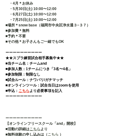
　・4月＊お休み
　・5月30日(土) 10:00〜12:00
　・6月27日(土) 10:00〜12:00
　・7月25日(土) 10:00〜12:00
■場所＊snow base（福岡市中央区浄水通３−３７） 
■参加費＊無料
■予約＊不要   
■その他＊お子さんもご一緒でもOK
ーーーーーーーーーー 
★★スプラ練習試合相手募集中★★
■当チーム名：チームand 
■参加人数：1チームにつき「3名〜4名」 
■参加制限：制限なし 
■試合ルール：ナワバリ/ガチマッチ 
■オンラインツール：試合当日はzoomを使用 
■申込：
こちら
より必要事項を記入  
ーーーーーーーーーー
ーーーーーーーーーー
【オンラインフリースクール「and」開校】
■活動の詳細は
こちら
より
■無料体験の申し込みは（
こちら
 ）