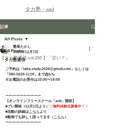
タカ塾・
and
記事
All Posts
塾長たかし
All Posts
2021年12月7日
【タカ塾通信 vol.250 】「甘い？」
タカ塾通信
ご予約は「taka.study.2020@gmail.com」もしくは
「080-5626-1119」まで📩✨📞
※お電話のお受付は10:00〜19:00
ーーーーーーーーーー
【オンラインフリースクール「and」開校】
■プレ開校（12月1日より）：
無料体験生募集中！！
■活動の詳細は
こちら
より
■動画でも詳しく語ってます（
こちら
）
ーーーーーーーーーー