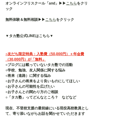
オンラインフリスクール「and」▶︎▶︎
こちら
をクリ
ック
無料体験＆無料相談▶︎▶︎
こちら
をクリック
▼タカ塾公式LINEはこちら▼
○友だち限定特典：入塾費（50,000円）＋年会費
（30,000円）が「無料」
○ブログには載っていないタカ塾での活動
○学校、勉強、友人関係に関する悩み
○将来（進路）に関する悩み
○お子さんの将来をより良いものにしてほしい
○お子さんの可能性を広げたい
○お子さんとの関わり方のご相談
○「タカ塾」ってどんなところ？　などなど
現在、不登校支援の最前線にいる現役高校教員とし
て、寄り添いながらお話を聞かせていただきます