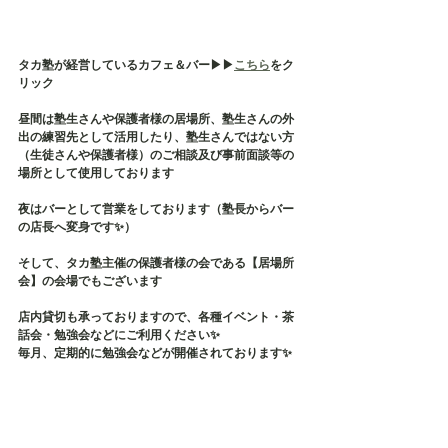
タカ塾が経営しているカフェ＆バー▶︎▶︎
こちら
をク
リック
昼間は塾生さんや保護者様の居場所、塾生さんの外
出の練習先として活用したり、塾生さんではない方
（生徒さんや保護者様）のご相談及び事前面談等の
場所として使用しております
夜はバーとして営業をしております（塾長からバー
の店長へ変身です✨）
そして、タカ塾主催の保護者様の会である【居場所
会】の会場でもございます
店内貸切も承っておりますので、各種イベント・茶
話会・勉強会などにご利用ください✨
毎月、定期的に勉強会などが開催されております✨
タカ塾お問い合わせ
TEL：080-5626-1119
Mail：taka.study.2020@gmail.com