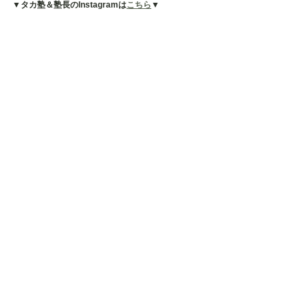
▼タカ塾＆塾長のInstagramは
こちら
▼