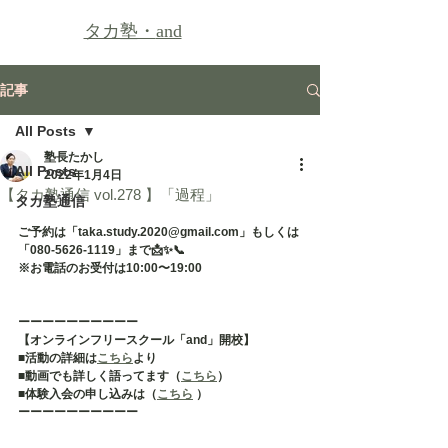
タカ塾・
and
記事
All Posts
塾長たかし
All Posts
2022年1月4日
【タカ塾通信 vol.278 】「過程」
タカ塾通信
ご予約は「taka.study.2020@gmail.com」もしくは
「080-5626-1119」まで📩✨📞
※お電話のお受付は10:00〜19:00
ーーーーーーーーーー
【オンラインフリースクール「and」開校】
■活動の詳細は
こちら
より
■動画でも詳しく語ってます（
こちら
）
■体験入会の申し込みは（
こちら
 ）
ーーーーーーーーーー