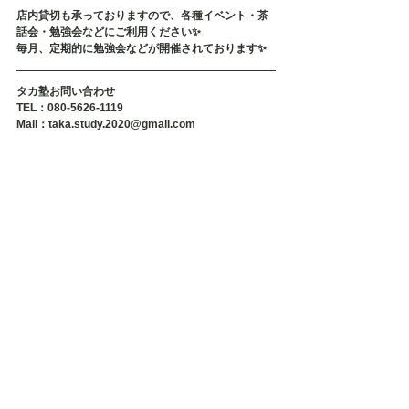
店内貸切も承っておりますので、各種イベント・茶
話会・勉強会などにご利用ください✨
毎月、定期的に勉強会などが開催されております✨
タカ塾お問い合わせ
TEL：080-5626-1119
Mail：taka.study.2020@gmail.com
#不登校
#不登校支援
#不登校の親
#発達障害
#発達障害グレー
#発達障害
#発達障がい
#発達障がいグレー
#引きこもり
#
可能性
#タカ塾
#学習塾
#福岡
#個別指導
#マンツーマン
不登校
不登校支援
福岡
不登校小学生
不登校中学生
不登校高校生
不登校相談
引きこもり
発達障害
発達障がい
不登校の親
発達障害相談
発達障害不登校
相談
不登校原因
発達障がい子ども
引きこもり相談
発達障害原因
発達障害子ども
原因
タカ塾通信