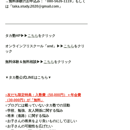
→無料体験のお申込み：「080-5626-1119」もしく
は「taka.study.2020@gmail.com」
タカ塾HP▶︎▶︎
こちら
をクリック
オンラインフリスクール「and」▶︎▶︎
こちら
をクリ
ック
無料体験＆無料相談▶︎▶︎
こちら
をクリック
▼タカ塾公式LINEはこちら▼
○友だち限定特典：入塾費（50,000円）＋年会費
（30,000円）が「無料」
○ブログには載っていないタカ塾での活動
○学校、勉強、友人関係に関する悩み
○将来（進路）に関する悩み
○お子さんの将来をより良いものにしてほしい
○お子さんの可能性を広げたい