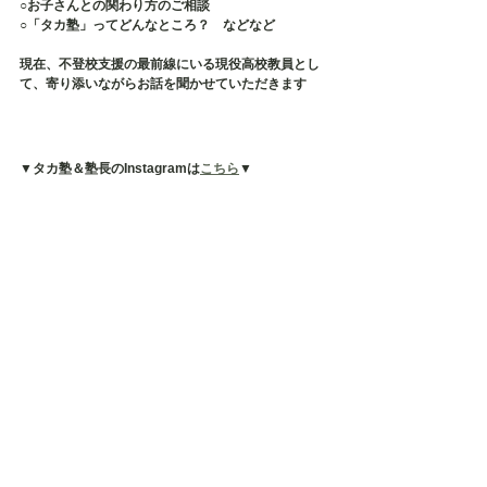
○お子さんとの関わり方のご相談
○「タカ塾」ってどんなところ？　などなど
現在、不登校支援の最前線にいる現役高校教員とし
て、寄り添いながらお話を聞かせていただきます
▼タカ塾＆塾長のInstagramは
こちら
▼