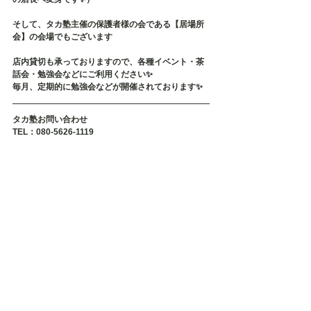
そして、タカ塾主催の保護者様の会である【居場所
会】の会場でもございます
店内貸切も承っておりますので、各種イベント・茶
話会・勉強会などにご利用ください✨
毎月、定期的に勉強会などが開催されております✨
タカ塾お問い合わせ
TEL：080-5626-1119
Mail：taka.study.2020@gmail.com
#不登校
#不登校支援
#不登校の親
#発達障害
#発達障害グレー
#発達障害
#発達障がい
#発達障がいグレー
#引きこもり
#
可能性
#タカ塾
#学習塾
#福岡
#個別指導
#マンツーマン
不登校
不登校支援
福岡
不登校小学生
不登校中学生
不登校高校生
不登校相談
引きこもり
発達障害
発達障がい
不登校の親
発達障害相談
発達障害不登校
相談
不登校原因
発達障がい子ども
引きこもり相談
発達障害原因
発達障害子ども
原因