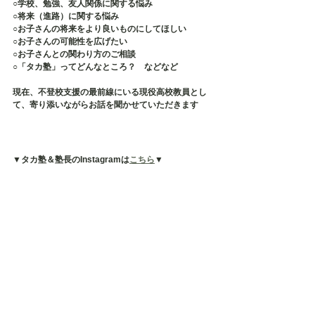
○学校、勉強、友人関係に関する悩み
○将来（進路）に関する悩み
○お子さんの将来をより良いものにしてほしい
○お子さんの可能性を広げたい
○お子さんとの関わり方のご相談
○「タカ塾」ってどんなところ？　などなど
現在、不登校支援の最前線にいる現役高校教員とし
て、寄り添いながらお話を聞かせていただきます
▼タカ塾＆塾長のInstagramは
こちら
▼