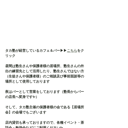
タカ塾が経営しているカフェ＆バー▶︎▶︎
こちら
をク
リック
昼間は塾生さんや保護者様の居場所、塾生さんの外
出の練習先として活用したり、塾生さんではない方
（生徒さんや保護者様）のご相談及び事前面談等の
場所として使用しております
夜はバーとして営業をしております（塾長からバー
の店長へ変身です✨）
そして、タカ塾主催の保護者様の会である【居場所
会】の会場でもございます
店内貸切も承っておりますので、各種イベント・茶
話会・勉強会などにご利用ください✨