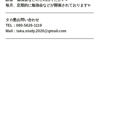
毎月、定期的に勉強会などが開催されております✨
タカ塾お問い合わせ
TEL：080-5626-1119
Mail：taka.study.2020@gmail.com
#不登校
#不登校支援
#不登校の親
#発達障害
#発達障害グレー
#発達障害
#発達障がい
#発達障がいグレー
#引きこもり
#
可能性
#タカ塾
#学習塾
#福岡
#個別指導
#マンツーマン
不登校
不登校支援
福岡
不登校小学生
不登校中学生
不登校高校生
不登校相談
引きこもり
発達障害
発達障がい
不登校の親
発達障害相談
発達障害不登校
相談
不登校原因
発達障がい子ども
引きこもり相談
発達障害原因
発達障害子ども
原因
タカ塾通信