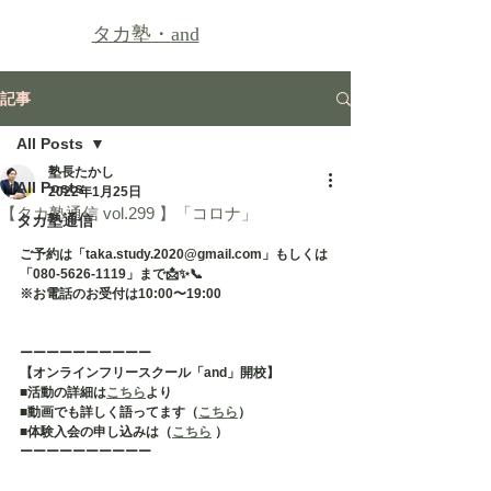
タカ塾・
and
記事
All Posts
塾長たかし
All Posts
2022年1月25日
【タカ塾通信 vol.299 】「コロナ」
タカ塾通信
ご予約は「taka.study.2020@gmail.com」もしくは
「080-5626-1119」まで📩✨📞
※お電話のお受付は10:00〜19:00
ーーーーーーーーーー
【オンラインフリースクール「and」開校】
■活動の詳細は
こちら
より
■動画でも詳しく語ってます（
こちら
）
■体験入会の申し込みは（
こちら
 ）
ーーーーーーーーーー