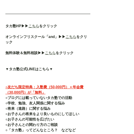
タカ塾HP▶︎▶︎
こちら
をクリック
オンラインフリスクール「and」▶︎▶︎
こちら
をクリ
ック
無料体験＆無料相談▶︎▶︎
こちら
をクリック
▼タカ塾公式LINEはこちら▼
○友だち限定特典：入塾費（50,000円）＋年会費
（30,000円）が「無料」
○ブログには載っていないタカ塾での活動
○学校、勉強、友人関係に関する悩み
○将来（進路）に関する悩み
○お子さんの将来をより良いものにしてほしい
○お子さんの可能性を広げたい
○お子さんとの関わり方のご相談
○「タカ塾」ってどんなところ？　などなど