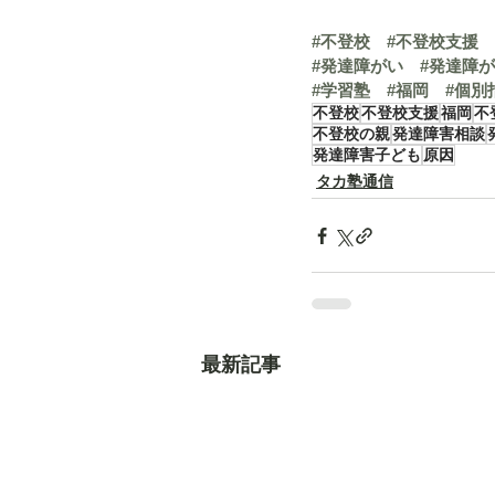
#不登校
#不登校支援
#発達障がい
#発達障
#学習塾
#福岡
#個別
不登校
不登校支援
福岡
不
不登校の親
発達障害相談
発達障害子ども
原因
タカ塾通信
最新記事