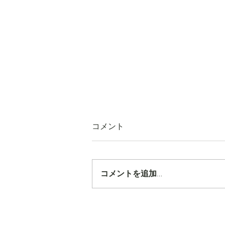
コメント
コメントを追加…
【タカ塾通信 vol.1843】「企
画」