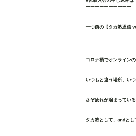
■体験入会の申し込みは
ーーーーーーーーーー
一つ前の【タカ塾通信 vo
コロナ禍でオンラインの
いつもと違う場所、いつ
さぞ疲れが溜まっている
タカ塾として、andと