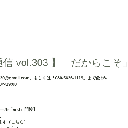
d」
授業内容
授業料
タカ塾・and活動ギャラリー
よくある
 vol.303 】「だからこそ
020@gmail.com」もしくは「080-5626-1119」まで📩✨📞
〜19:00
ール「and」開校】
り
ます（
こちら
）