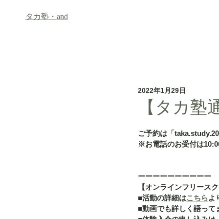
タカ塾・
and
ホーム
フリースクール「an
2022年1月29日
【タカ塾通信
ご予約は「taka.study.2
※お電話のお受付は10:00
ーーーーーーーーーー
【オンラインフリースク
■活動の詳細は
こちら
よ
■動画でも詳しく語って