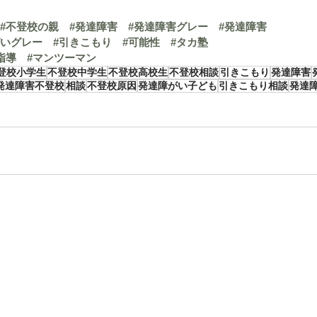
#不登校の親
#発達障害
#発達障害グレー
#発達障害
がいグレー
#引きこもり
#可能性
#タカ塾
指導
#マンツーマン
登校小学生
不登校中学生
不登校高校生
不登校相談
引きこもり
発達障害
発達障害不登校
相談
不登校原因
発達障がい子ども
引きこもり相談
発達