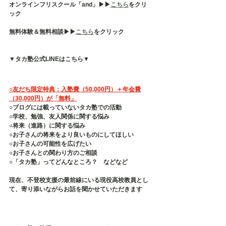
オンラインフリスクール「and」▶︎▶︎
こちら
をクリ
ック
無料体験＆無料相談▶︎▶︎
こちら
をクリック
▼タカ塾公式LINEはこちら▼
○友だち限定特典：入塾費（50,000円）＋年会費
（30,000円）が「無料」
○ブログには載っていないタカ塾での活動
○学校、勉強、友人関係に関する悩み
○将来（進路）に関する悩み
○お子さんの将来をより良いものにしてほしい
○お子さんの可能性を広げたい
○お子さんとの関わり方のご相談
○「タカ塾」ってどんなところ？　などなど
現在、不登校支援の最前線にいる現役高校教員とし
て、寄り添いながらお話を聞かせていただきます