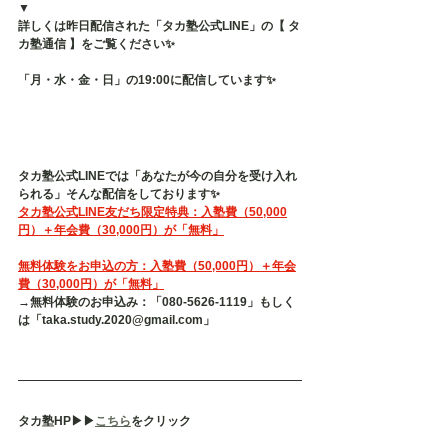
▼
詳しくは昨日配信された「タカ塾公式LINE」の【 タ
カ塾通信 】をご覧ください✨
「月・水・金・日」の19:00に配信しています✨
タカ塾公式LINEでは「あなたが今の自分を受け入れ
られる」そんな配信をしております✨
タカ塾公式LINE友だち限定特典：入塾費（50,000
円）＋年会費（30,000円）が「無料」
無料体験をお申込の方：入塾費（50,000円）＋年会
費（30,000円）が「無料」
→無料体験のお申込み：「080-5626-1119」もしく
は「taka.study.2020@gmail.com」
タカ塾HP▶︎▶︎
こちら
をクリック