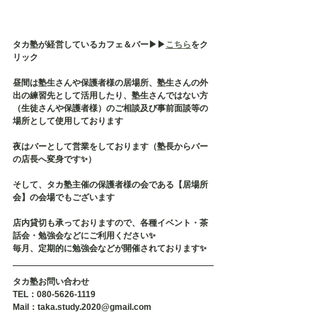
タカ塾が経営しているカフェ＆バー▶︎▶︎
こちら
をク
リック
昼間は塾生さんや保護者様の居場所、塾生さんの外
出の練習先として活用したり、塾生さんではない方
（生徒さんや保護者様）のご相談及び事前面談等の
場所として使用しております
夜はバーとして営業をしております（塾長からバー
の店長へ変身です✨）
そして、タカ塾主催の保護者様の会である【居場所
会】の会場でもございます
店内貸切も承っておりますので、各種イベント・茶
話会・勉強会などにご利用ください✨
毎月、定期的に勉強会などが開催されております✨
タカ塾お問い合わせ
TEL：080-5626-1119
Mail：taka.study.2020@gmail.com