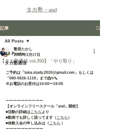
タカ塾・
and
記事
All Posts
塾長たかし
All Posts
2022年3月17日
【タカ塾通信 vol.350】「やり取り」
タカ塾通信
ご予約は「taka.study.2020@gmail.com」もしくは
「080-5626-1119」まで📩✨📞
※お電話のお受付は10:00〜19:00
ーーーーーーーーーー
【オンラインフリースクール「and」開校】
■活動の詳細は
こちら
より
■動画でも詳しく語ってます（
こちら
）
■体験入会の申し込みは（
こちら
 ）
ーーーーーーーーーー