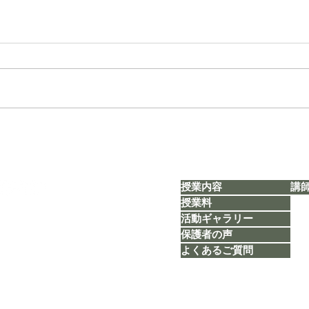
【タカ塾通信 vol.1803】「思
【タカ
い出旅行＊総括②」
定」
授業内容
講
授業料
活動ギャラリー
​​TEL：080-5626-1119
Mail：
taka.study.2020@gmail.com
保護者の声
よくあるご質問
福岡市博多区博多駅前1丁目23番2号5F-B