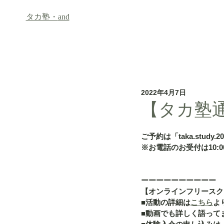
タカ塾・
and
ホーム
フリースクール「an
2022年4月7日
【タカ塾通
ご予約は「taka.study.2
※お電話のお受付は10:00
ーーーーーーーーーー
【オンラインフリースク
■活動の詳細は
こちら
よ
■動画でも詳しく語って