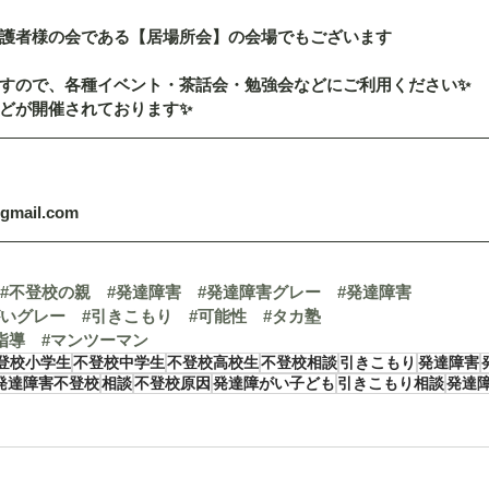
護者様の会である【居場所会】の会場でもございます
すので、各種イベント・茶話会・勉強会などにご利用ください✨
どが開催されております✨
@gmail.com
#不登校の親
#発達障害
#発達障害グレー
#発達障害
がいグレー
#引きこもり
#可能性
#タカ塾
指導
#マンツーマン
登校小学生
不登校中学生
不登校高校生
不登校相談
引きこもり
発達障害
発達障害不登校
相談
不登校原因
発達障がい子ども
引きこもり相談
発達