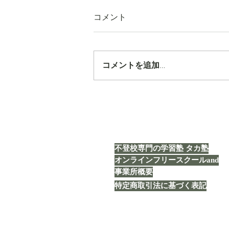
コメント
コメントを追加…
【タカ塾通信 vol.1843】「企
画」
不登校専門の学習塾 タカ塾
オンラインフリースクールand
事業所概要
特定商取引法に基づく表記