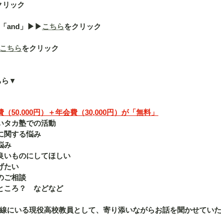
クリック
nd」▶︎▶︎
こちら
をクリック
こちら
をクリック
ちら▼
50,000円）＋年会費（30,000円）が「無料」
いタカ塾での活動
に関する悩み
悩み
良いものにしてほしい
げたい
のご相談
ところ？　などなど
線にいる現役高校教員として、寄り添いながらお話を聞かせてい