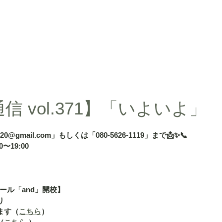
d」
授業内容
授業料
タカ塾・and活動ギャラリー
よくある
信 vol.371】「いよいよ」
020@gmail.com」もしくは「080-5626-1119」まで📩✨📞
〜19:00
ール「and」開校】
り
ます（
こちら
）