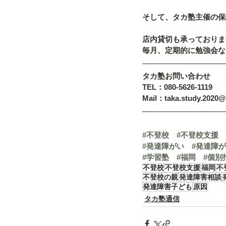
そして、タカ塾主催の保
店内貸切も承っておりま
毎月、定期的に勉強会な
タカ塾お問い合わせ
TEL：080-5626-1119
Mail：taka.study.2020
#不登校
#不登校支援
#発達障がい
#発達障
#学習塾
#福岡
#個別
不登校
不登校支援
福岡
不
不登校の親
発達障害相談
発達障害子ども
原因
タカ塾通信