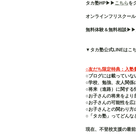
タカ塾HP▶︎▶︎
こちら
を
オンラインフリスクール「a
無料体験＆無料相談▶︎▶︎
▼タカ塾公式LINEはこ
○友だち限定特典：入塾費（
○ブログには載っていな
○学校、勉強、友人関係
○将来（進路）に関する
○お子さんの将来をより
○お子さんの可能性を広
○お子さんとの関わり方
○「タカ塾」ってどんな
現在、不登校支援の最前