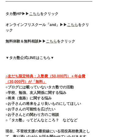
タカ塾HP▶︎▶︎
こちら
をクリック
オンラインフリスクール「and」▶︎▶︎
こちら
をクリ
ック
無料体験＆無料相談▶︎▶︎
こちら
をクリック
▼タカ塾公式LINEはこちら▼
○友だち限定特典：入塾費（50,000円）＋年会費
（30,000円）が「無料」
○ブログには載っていないタカ塾での活動
○学校、勉強、友人関係に関する悩み
○将来（進路）に関する悩み
○お子さんの将来をより良いものにしてほしい
○お子さんの可能性を広げたい
○お子さんとの関わり方のご相談
○「タカ塾」ってどんなところ？　などなど
現在、不登校支援の最前線にいる現役高校教員とし
て、寄り添いながらお話を聞かせていただきます