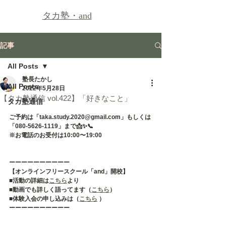
タカ塾・
and
記事
All Posts
塾長たかし
All Posts
2022年5月28日
【タカ塾通信 vol.422】「好きなこと」
タカ塾通信
ご予約は「taka.study.2020@gmail.com」もしくは
「080-5626-1119」まで📩✨📞
※お電話のお受付は10:00〜19:00
ーーーーーーーーーー
【オンラインフリースクール「and」開校】
■活動の詳細は
こちら
より
■動画でも詳しく語ってます（
こちら
）
■体験入会の申し込みは（
こちら
 ）
ーーーーーーーーーー