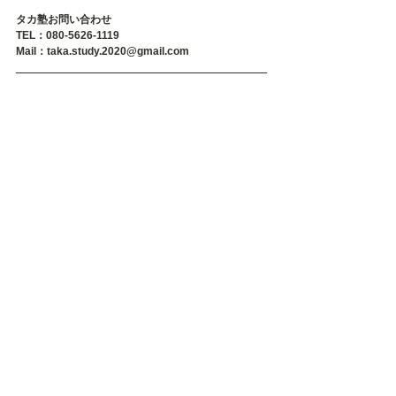
タカ塾お問い合わせ
TEL：080-5626-1119
Mail：taka.study.2020@gmail.com
#不登校
#不登校支援
#不登校の親
#発達障害
#発達障害グレー
#発達障害
#発達障がい
#発達障がいグレー
#引きこもり
#
可能性
#タカ塾
#学習塾
#福岡
#個別指導
#マンツーマン
不登校
不登校支援
福岡
不登校小学生
不登校中学生
不登校高校生
不登校相談
引きこもり
発達障害
発達障がい
不登校の親
発達障害相談
発達障害不登校
相談
不登校原因
発達障がい子ども
引きこもり相談
発達障害原因
発達障害子ども
原因
タカ塾通信