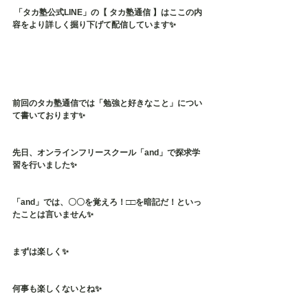
 「タカ塾公式LINE」の【 タカ塾通信 】はここの内
容をより詳しく掘り下げて配信しています✨
前回のタカ塾通信では「勉強と好きなこと」につい
て書いております✨
先日、オンラインフリースクール「and」で探求学
習を行いました✨
「and」では、〇〇を覚えろ！□□を暗記だ！といっ
たことは言いません✨
まずは楽しく✨
何事も楽しくないとね✨