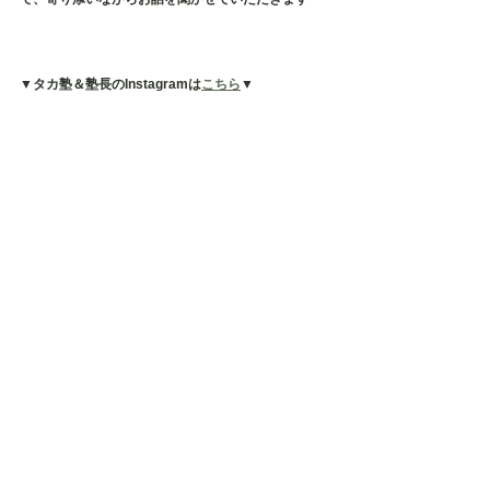
▼タカ塾＆塾長のInstagramは
こちら
▼