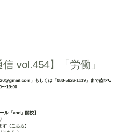
d」
授業内容
授業料
タカ塾・and活動ギャラリー
よくある
 vol.454】「労働」
020@gmail.com」もしくは「080-5626-1119」まで📩✨📞
〜19:00
ール「and」開校】
り
ます（
こちら
）