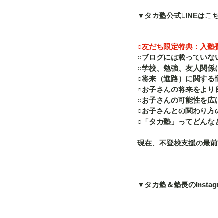
▼タカ塾公式LINEはこ
○友だち限定特典：入塾費（
○ブログには載っていな
○学校、勉強、友人関係
○将来（進路）に関する
○お子さんの将来をより
○お子さんの可能性を広
○お子さんとの関わり方
○「タカ塾」ってどんな
現在、不登校支援の最前
▼タカ塾＆塾長のInstag