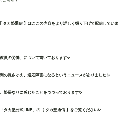
（
こちら
 ）
」の【 タカ塾通信 】はここの内容をより詳しく掘り下げて配信してい
教員の労働」について書いております✨
間の長さゆえ、適応障害になるというニュースがありました✨
、塾長なりに感じたことをつづっております✨
タカ塾公式LINE」の【 タカ塾通信 】をご覧ください✨