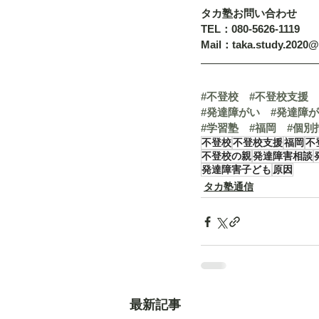
タカ塾お問い合わせ
TEL：080-5626-1119
Mail：taka.study.2020
#不登校
#不登校支援
#発達障がい
#発達障
#学習塾
#福岡
#個別
不登校
不登校支援
福岡
不
不登校の親
発達障害相談
発達障害子ども
原因
タカ塾通信
最新記事