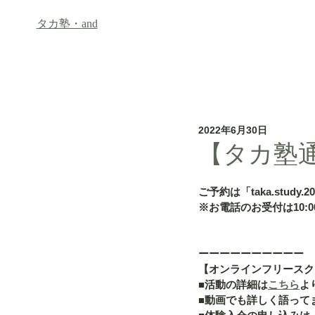
タカ塾・
and
ホーム
フリースクール「an
2022年6月30日
【タカ塾通信
ご予約は「taka.study.2
※お電話のお受付は10:00
ーーーーーーーーーー
【オンラインフリースク
■活動の詳細は
こちら
よ
■動画でも詳しく語って