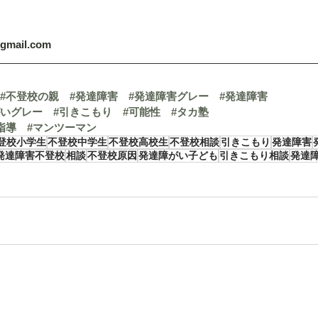
@gmail.com
#不登校の親
#発達障害
#発達障害グレー
#発達障害
がいグレー
#引きこもり
#可能性
#タカ塾
指導
#マンツーマン
登校小学生
不登校中学生
不登校高校生
不登校相談
引きこもり
発達障害
発達障害不登校
相談
不登校原因
発達障がい子ども
引きこもり相談
発達