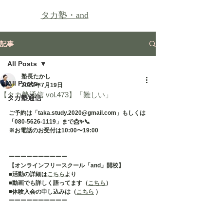
タカ塾・
and
記事
All Posts
塾長たかし
All Posts
2022年7月19日
【タカ塾通信 vol.473】「難しい」
タカ塾通信
ご予約は「taka.study.2020@gmail.com」もしくは
「080-5626-1119」まで📩✨📞
※お電話のお受付は10:00〜19:00
ーーーーーーーーーー
【オンラインフリースクール「and」開校】
■活動の詳細は
こちら
より
■動画でも詳しく語ってます（
こちら
）
■体験入会の申し込みは（
こちら
 ）
ーーーーーーーーーー