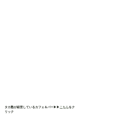
タカ塾が経営しているカフェ＆バー▶︎▶︎
こちら
をク
リック