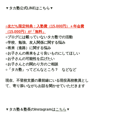
▼タカ塾公式LINEはこちら▼
○友だち限定特典：入塾費（15,000円）＋年会費
（15,000円）が「無料」
○ブログには載っていないタカ塾での活動
○学校、勉強、友人関係に関する悩み
○将来（進路）に関する悩み
○お子さんの将来をより良いものにしてほしい
○お子さんの可能性を広げたい
○お子さんとの関わり方のご相談
○「タカ塾」ってどんなところ？　などなど
現在、不登校支援の最前線にいる現役高校教員とし
て、寄り添いながらお話を聞かせていただきます
▼タカ塾＆塾長のInstagramは
こちら
▼