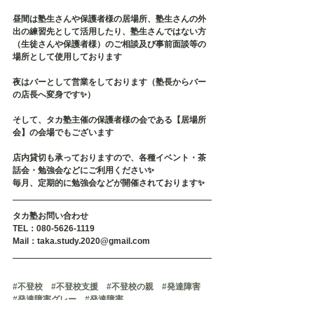
昼間は塾生さんや保護者様の居場所、塾生さんの外
出の練習先として活用したり、塾生さんではない方
（生徒さんや保護者様）のご相談及び事前面談等の
場所として使用しております
夜はバーとして営業をしております（塾長からバー
の店長へ変身です✨）
そして、タカ塾主催の保護者様の会である【居場所
会】の会場でもございます
店内貸切も承っておりますので、各種イベント・茶
話会・勉強会などにご利用ください✨
毎月、定期的に勉強会などが開催されております✨
タカ塾お問い合わせ
TEL：080-5626-1119
Mail：taka.study.2020@gmail.com
#不登校
#不登校支援
#不登校の親
#発達障害
#発達障害グレー
#発達障害
#発達障がい
#発達障がいグレー
#引きこもり
#