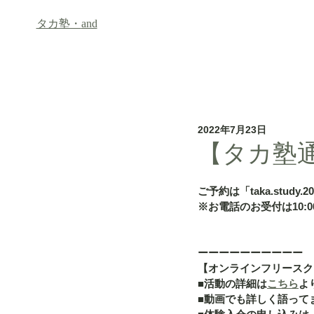
タカ塾・
and
ホーム
フリースクール「an
2022年7月23日
【タカ塾通
ご予約は「taka.study.2
※お電話のお受付は10:00
ーーーーーーーーーー
【オンラインフリースク
■活動の詳細は
こちら
よ
■動画でも詳しく語って