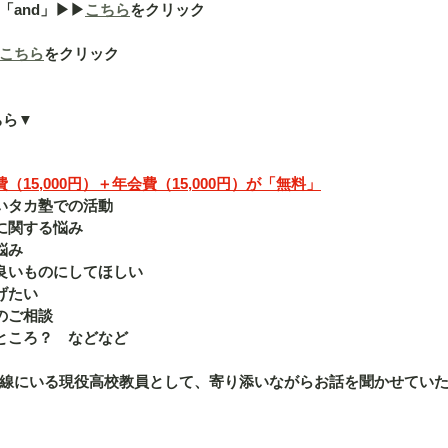
nd」▶︎▶︎
こちら
をクリック
こちら
をクリック
ちら▼
15,000円）＋年会費（15,000円）が「無料」
いタカ塾での活動
に関する悩み
悩み
良いものにしてほしい
げたい
のご相談
ところ？　などなど
線にいる現役高校教員として、寄り添いながらお話を聞かせてい