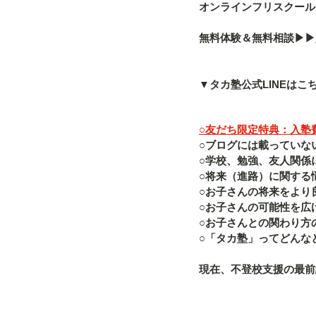
オンラインフリスクール「a
無料体験＆無料相談▶︎▶︎
▼タカ塾公式LINEはこ
○友だち限定特典：入塾費（
○ブログには載っていな
○学校、勉強、友人関係
○将来（進路）に関する
○お子さんの将来をより
○お子さんの可能性を広
○お子さんとの関わり方
○「タカ塾」ってどんな
現在、不登校支援の最前