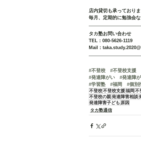
店内貸切も承っておりま
毎月、定期的に勉強会な
タカ塾お問い合わせ
TEL：080-5626-1119
Mail：taka.study.2020
#不登校
#不登校支援
#発達障がい
#発達障
#学習塾
#福岡
#個別
不登校
不登校支援
福岡
不
不登校の親
発達障害相談
発達障害子ども
原因
タカ塾通信