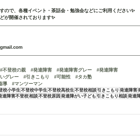
すので、各種イベント・茶話会・勉強会などにご利用ください✨
どが開催されております✨
@gmail.com
#不登校の親
#発達障害
#発達障害グレー
#発達障害
がいグレー
#引きこもり
#可能性
#タカ塾
指導
#マンツーマン
登校小学生
不登校中学生
不登校高校生
不登校相談
引きこもり
発達障害
発達障害不登校
相談
不登校原因
発達障がい子ども
引きこもり相談
発達