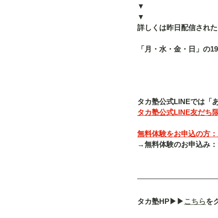
▼
▼
詳しくは昨日配信された「
「月・水・金・日」の19
タカ塾公式LINEでは
タカ塾公式LINE友だち限
無料体験をお申込の方：入塾
→無料体験のお申込み：「080-
タカ塾HP▶︎▶︎
こちら
を