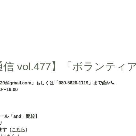
d」
授業内容
授業料
タカ塾・and活動ギャラリー
よくある
信 vol.477】「ボランティ
020@gmail.com」もしくは「080-5626-1119」まで📩✨📞
〜19:00
ール「and」開校】
り
ます（
こちら
）