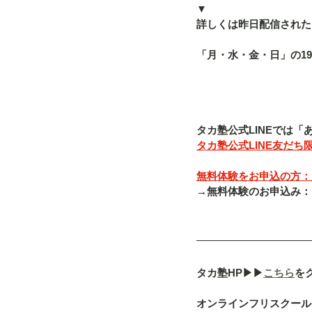
▼
詳しくは昨日配信された「
「月・水・金・日」の19
タカ塾公式LINEでは
タカ塾公式LINE友だち限
無料体験をお申込の方：入塾
→無料体験のお申込み：「080-
タカ塾HP▶︎▶︎
こちら
を
オンラインフリスクール「a