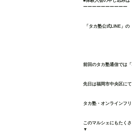
■体験入会の申し込みは
ーーーーーーーーーー
 「タカ塾公式LINE
前回のタカ塾通信では「a
先日は福岡市中央区にて開
タカ塾・オンラインフリー
このマルシェにもたくさ
▼