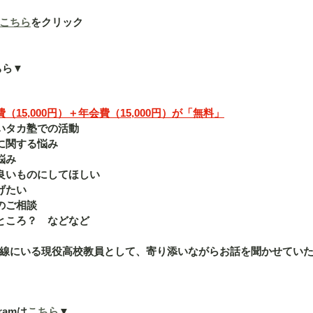
こちら
をクリック
ちら▼
15,000円）＋年会費（15,000円）が「無料」
いタカ塾での活動
に関する悩み
悩み
良いものにしてほしい
げたい
のご相談
ところ？　などなど
線にいる現役高校教員として、寄り添いながらお話を聞かせてい
ramは
こちら
▼