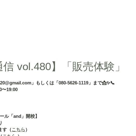
d」
授業内容
授業料
タカ塾・and活動ギャラリー
よくある
 vol.480】「販売体験」
020@gmail.com」もしくは「080-5626-1119」まで📩✨📞
〜19:00
ール「and」開校】
り
ます（
こちら
）