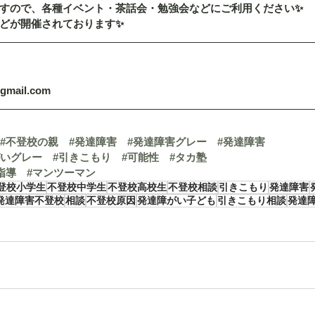
すので、各種イベント・茶話会・勉強会などにご利用ください✨
どが開催されております✨
@gmail.com
#不登校の親
#発達障害
#発達障害グレー
#発達障害
がいグレー
#引きこもり
#可能性
#タカ塾
指導
#マンツーマン
登校小学生
不登校中学生
不登校高校生
不登校相談
引きこもり
発達障害
発達障害不登校
相談
不登校原因
発達障がい子ども
引きこもり相談
発達