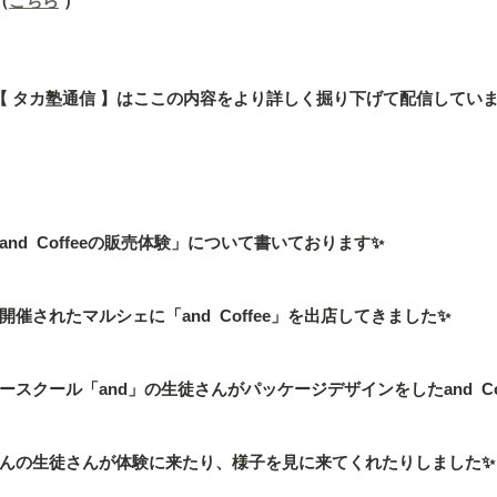
（
こちら
 ）
」の【 タカ塾通信 】はここの内容をより詳しく掘り下げて配信してい
nd  Coffeeの販売体験」について書いております✨
催されたマルシェに「and  Coffee」を出店してきました✨
スクール「and」の生徒さんがパッケージデザインをしたand  Cof
んの生徒さんが体験に来たり、様子を見に来てくれたりしました✨