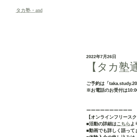
タカ塾・
and
ホーム
フリースクール「an
2022年7月26日
【タカ塾通信
ご予約は「taka.study.2
※お電話のお受付は10:00
ーーーーーーーーーー
【オンラインフリースク
■活動の詳細は
こちら
よ
■動画でも詳しく語って