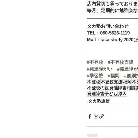
店内貸切も承っておりま
毎月、定期的に勉強会な
タカ塾お問い合わせ
TEL：080-5626-1119
Mail：taka.study.2020
#不登校
#不登校支援
#発達障がい
#発達障
#学習塾
#福岡
#個別
不登校
不登校支援
福岡
不
不登校の親
発達障害相談
発達障害子ども
原因
タカ塾通信