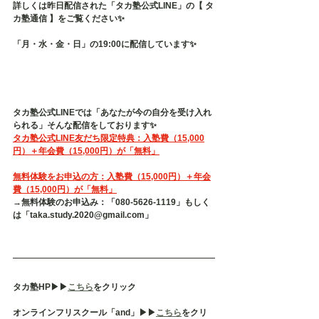
詳しくは昨日配信された「タカ塾公式LINE」の【 タ
カ塾通信 】をご覧ください✨
「月・水・金・日」の19:00に配信しています✨
タカ塾公式LINEでは「あなたが今の自分を受け入れ
られる」そんな配信をしております✨
タカ塾公式LINE友だち限定特典：入塾費（15,000
円）＋年会費（15,000円）が「無料」
無料体験をお申込の方：入塾費（15,000円）＋年会
費（15,000円）が「無料」
→無料体験のお申込み：「080-5626-1119」もしく
は「taka.study.2020@gmail.com」
タカ塾HP▶︎▶︎
こちら
をクリック
オンラインフリスクール「and」▶︎▶︎
こちら
をクリ