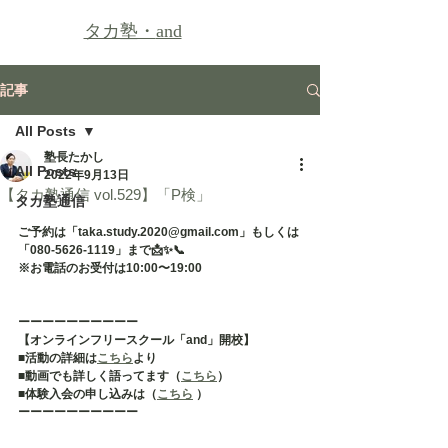
タカ塾・
and
記事
All Posts
塾長たかし
All Posts
2022年9月13日
【タカ塾通信 vol.529】「P検」
タカ塾通信
ご予約は「taka.study.2020@gmail.com」もしくは
「080-5626-1119」まで📩✨📞
※お電話のお受付は10:00〜19:00
ーーーーーーーーーー
【オンラインフリースクール「and」開校】
■活動の詳細は
こちら
より
■動画でも詳しく語ってます（
こちら
）
■体験入会の申し込みは（
こちら
 ）
ーーーーーーーーーー