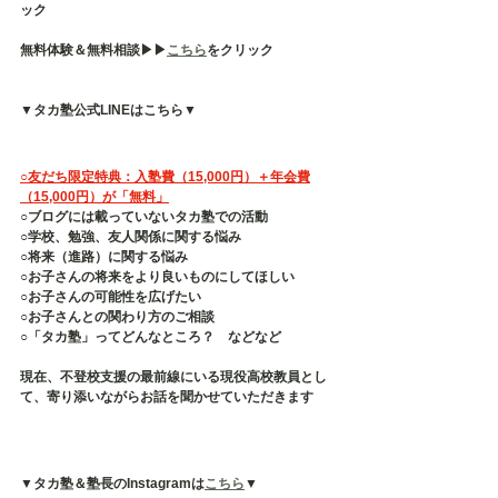
ック
無料体験＆無料相談▶︎▶︎
こちら
をクリック
▼タカ塾公式LINEはこちら▼
○友だち限定特典：入塾費（15,000円）＋年会費
（15,000円）が「無料」
○ブログには載っていないタカ塾での活動
○学校、勉強、友人関係に関する悩み
○将来（進路）に関する悩み
○お子さんの将来をより良いものにしてほしい
○お子さんの可能性を広げたい
○お子さんとの関わり方のご相談
○「タカ塾」ってどんなところ？　などなど
現在、不登校支援の最前線にいる現役高校教員とし
て、寄り添いながらお話を聞かせていただきます
▼タカ塾＆塾長のInstagramは
こちら
▼