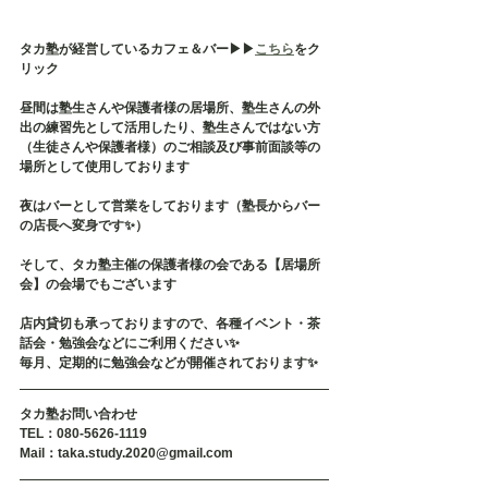
タカ塾が経営しているカフェ＆バー▶︎▶︎
こちら
をク
リック
昼間は塾生さんや保護者様の居場所、塾生さんの外
出の練習先として活用したり、塾生さんではない方
（生徒さんや保護者様）のご相談及び事前面談等の
場所として使用しております
夜はバーとして営業をしております（塾長からバー
の店長へ変身です✨）
そして、タカ塾主催の保護者様の会である【居場所
会】の会場でもございます
店内貸切も承っておりますので、各種イベント・茶
話会・勉強会などにご利用ください✨
毎月、定期的に勉強会などが開催されております✨
タカ塾お問い合わせ
TEL：080-5626-1119
Mail：taka.study.2020@gmail.com