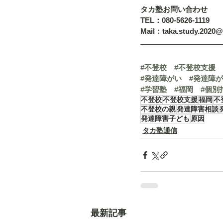
タカ塾お問い合わせ
TEL：080-5626-1119
Mail：taka.study.2020
#不登校
#不登校支援
#発達障がい
#発達障
#学習塾
#福岡
#個別
不登校
不登校支援
福岡
不
不登校の親
発達障害相談
発達障害子ども
原因
タカ塾通信
最新記事