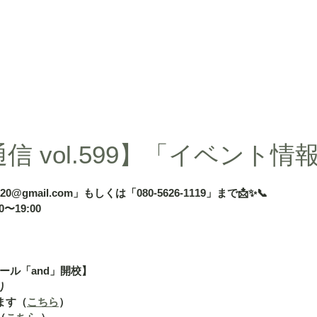
d」
授業内容
授業料
タカ塾・and活動ギャラリー
よくある
信 vol.599】「イベント情
020@gmail.com」もしくは「080-5626-1119」まで📩✨📞
〜19:00
ール「and」開校】
り
ます（
こちら
）