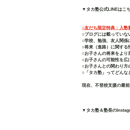
▼タカ塾公式LINEはこ
○友だち限定特典：入塾費（
○ブログには載っていな
○学校、勉強、友人関係
○将来（進路）に関する
○お子さんの将来をより
○お子さんの可能性を広
○お子さんとの関わり方
○「タカ塾」ってどんな
現在、不登校支援の最前
▼タカ塾＆塾長のInstag