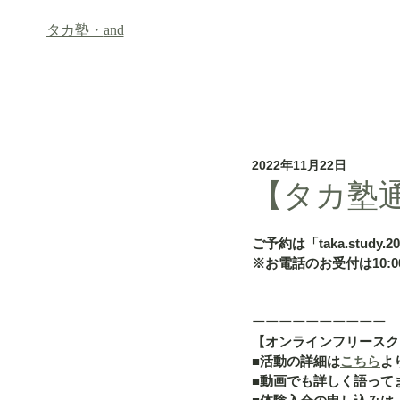
タカ塾・
and
ホーム
フリースクール「an
2022年11月22日
【タカ塾通
ご予約は「taka.study.2
※お電話のお受付は10:00
ーーーーーーーーーー
【オンラインフリースク
■活動の詳細は
こちら
よ
■動画でも詳しく語って