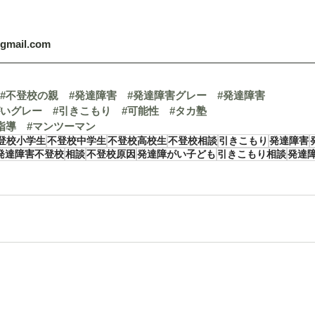
@gmail.com
#不登校の親
#発達障害
#発達障害グレー
#発達障害
がいグレー
#引きこもり
#可能性
#タカ塾
指導
#マンツーマン
登校小学生
不登校中学生
不登校高校生
不登校相談
引きこもり
発達障害
発達障害不登校
相談
不登校原因
発達障がい子ども
引きこもり相談
発達