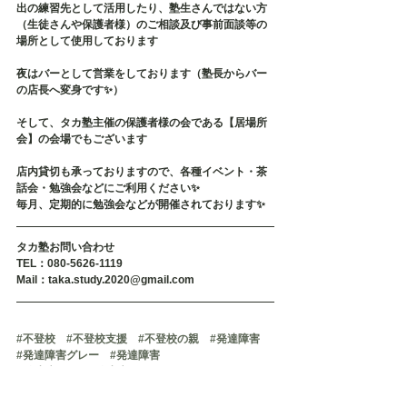
出の練習先として活用したり、塾生さんではない方
（生徒さんや保護者様）のご相談及び事前面談等の
場所として使用しております
夜はバーとして営業をしております（塾長からバー
の店長へ変身です✨）
そして、タカ塾主催の保護者様の会である【居場所
会】の会場でもございます
店内貸切も承っておりますので、各種イベント・茶
話会・勉強会などにご利用ください✨
毎月、定期的に勉強会などが開催されております✨
タカ塾お問い合わせ
TEL：080-5626-1119
Mail：taka.study.2020@gmail.com
#不登校
#不登校支援
#不登校の親
#発達障害
#発達障害グレー
#発達障害
#発達障がい
#発達障がいグレー
#引きこもり
#
可能性
#タカ塾
#学習塾
#福岡
#個別指導
#マンツーマン