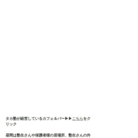
タカ塾が経営しているカフェ＆バー▶︎▶︎
こちら
をク
リック
昼間は塾生さんや保護者様の居場所、塾生さんの外