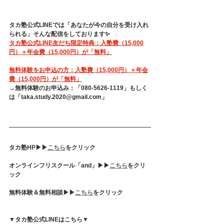
タカ塾公式LINEでは「あなたが今の自分を受け入れ
られる」そんな配信をしております✨
タカ塾公式LINE友だち限定特典：入塾費（15,000
円）＋年会費（15,000円）が「無料」
無料体験をお申込の方：入塾費（15,000円）＋年会
費（15,000円）が「無料」
→無料体験のお申込み：「080-5626-1119」もしく
は「taka.study.2020@gmail.com」
タカ塾HP▶︎▶︎
こちら
をクリック
オンラインフリスクール「and」▶︎▶︎
こちら
をクリ
ック
無料体験＆無料相談▶︎▶︎
こちら
をクリック
▼タカ塾公式LINEはこちら▼