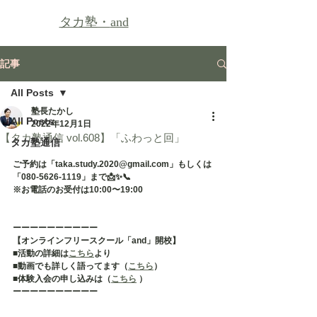
タカ塾・
and
記事
All Posts
塾長たかし
All Posts
2022年12月1日
【タカ塾通信 vol.608】「ふわっと回」
タカ塾通信
ご予約は「taka.study.2020@gmail.com」もしくは
「080-5626-1119」まで📩✨📞
※お電話のお受付は10:00〜19:00
ーーーーーーーーーー
【オンラインフリースクール「and」開校】
■活動の詳細は
こちら
より
■動画でも詳しく語ってます（
こちら
）
■体験入会の申し込みは（
こちら
 ）
ーーーーーーーーーー