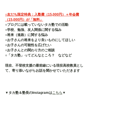
○友だち限定特典：入塾費（15,000円）＋年会費
（15,000円）が「無料」
○ブログには載っていないタカ塾での活動
○学校、勉強、友人関係に関する悩み
○将来（進路）に関する悩み
○お子さんの将来をより良いものにしてほしい
○お子さんの可能性を広げたい
○お子さんとの関わり方のご相談
○「タカ塾」ってどんなところ？　などなど
現在、不登校支援の最前線にいる現役高校教員とし
て、寄り添いながらお話を聞かせていただきます
▼タカ塾＆塾長のInstagramは
こちら
▼