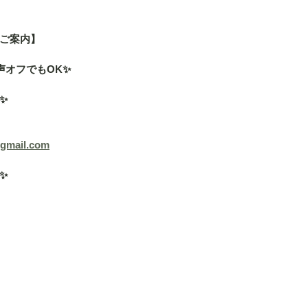
ご案内】
声オフでもOK✨
✨
@gmail.com
✨