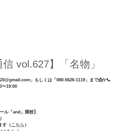
d」
授業内容
授業料
タカ塾・and活動ギャラリー
よくある
 vol.627】「名物」
020@gmail.com」もしくは「080-5626-1119」まで📩✨📞
〜19:00
ール「and」開校】
り
ます（
こちら
）