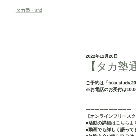
タカ塾・
and
ホーム
フリースクール「an
2022年12月20日
【タカ塾通信
ご予約は「taka.study.2
※お電話のお受付は10:00
ーーーーーーーーーー
【オンラインフリースク
■活動の詳細は
こちら
よ
■動画でも詳しく語って