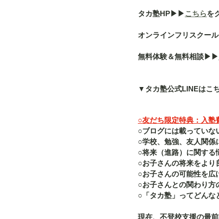
タカ塾HP▶︎▶︎
こちら
を
オンラインフリスクール「a
無料体験＆無料相談▶︎▶︎
▼タカ塾公式LINEはこ
○友だち限定特典：入塾費（
○ブログには載っていな
○学校、勉強、友人関係
○将来（進路）に関する
○お子さんの将来をより
○お子さんの可能性を広
○お子さんとの関わり方
○「タカ塾」ってどんな
現在、不登校支援の最前