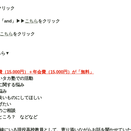
クリック
nd」▶︎▶︎
こちら
をクリック
こちら
をクリック
ちら▼
15,000円）＋年会費（15,000円）が「無料」
いタカ塾での活動
に関する悩み
悩み
良いものにしてほしい
げたい
のご相談
ところ？　などなど
線にいる現役高校教員として、寄り添いながらお話を聞かせてい