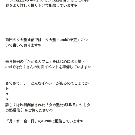
 「タカ塾公式LINE」の【 タカ塾通信 】はここの内
容をより詳しく掘り下げて配信しています✨
前回のタカ塾通信では「タカ塾・andの予定」につ
いて書いております✨
毎月恒例の「たか＆カフェ」をはじめにタカ塾・
andではたくさんの対面イベントを準備しています✨
さてさて、、、どんなイベントがあるのでしょうか
✨
▼
▼
詳しくは昨日配信された「タカ塾公式LINE」の【 タ
カ塾通信 】をご覧ください✨
「月・水・金・日」の19:00に配信しています✨