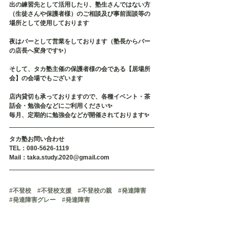
出の練習先として活用したり、塾生さんではない方
（生徒さんや保護者様）のご相談及び事前面談等の
場所として使用しております
夜はバーとして営業をしております（塾長からバー
の店長へ変身です✨）
そして、タカ塾主催の保護者様の会である【居場所
会】の会場でもございます
店内貸切も承っておりますので、各種イベント・茶
話会・勉強会などにご利用ください✨
毎月、定期的に勉強会などが開催されております✨
タカ塾お問い合わせ
TEL：080-5626-1119
Mail：taka.study.2020@gmail.com
#不登校
#不登校支援
#不登校の親
#発達障害
#発達障害グレー
#発達障害
#発達障がい
#発達障がいグレー
#引きこもり
#
可能性
#タカ塾
#学習塾
#福岡
#個別指導
#マンツーマン