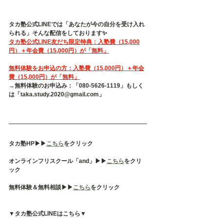
タカ塾公式LINEでは「あなたが今の自分を受け入れ
られる」そんな配信をしております✨
タカ塾公式LINE友だち限定特典：入塾費（15,000
円）＋年会費（15,000円）が「無料」
無料体験をお申込の方：入塾費（15,000円）＋年会
費（15,000円）が「無料」
→無料体験のお申込み：「080-5626-1119」もしく
は「taka.study.2020@gmail.com」
タカ塾HP▶︎▶︎
こちら
をクリック
オンラインフリスクール「and」▶︎▶︎
こちら
をクリ
ック
無料体験＆無料相談▶︎▶︎
こちら
をクリック
▼タカ塾公式LINEはこちら▼