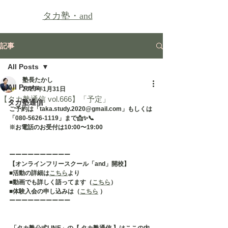
タカ塾・
and
記事
All Posts
塾長たかし
All Posts
2023年1月31日
【タカ塾通信 vol.666】「予定」
タカ塾通信
ご予約は「taka.study.2020@gmail.com」もしくは
「080-5626-1119」まで📩✨📞
※お電話のお受付は10:00〜19:00
ーーーーーーーーーー
【オンラインフリースクール「and」開校】
■活動の詳細は
こちら
より
■動画でも詳しく語ってます（
こちら
）
■体験入会の申し込みは（
こちら
 ）
ーーーーーーーーーー