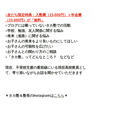
○友だち限定特典：入塾費（15,000円）＋年会費
（15,000円）が「無料」
○ブログには載っていないタカ塾での活動
○学校、勉強、友人関係に関する悩み
○将来（進路）に関する悩み
○お子さんの将来をより良いものにしてほしい
○お子さんの可能性を広げたい
○お子さんとの関わり方のご相談
○「タカ塾」ってどんなところ？　などなど
現在、不登校支援の最前線にいる現役高校教員とし
て、寄り添いながらお話を聞かせていただきます
▼タカ塾＆塾長のInstagramは
こちら
▼