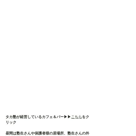
タカ塾が経営しているカフェ＆バー▶︎▶︎
こちら
をク
リック
昼間は塾生さんや保護者様の居場所、塾生さんの外