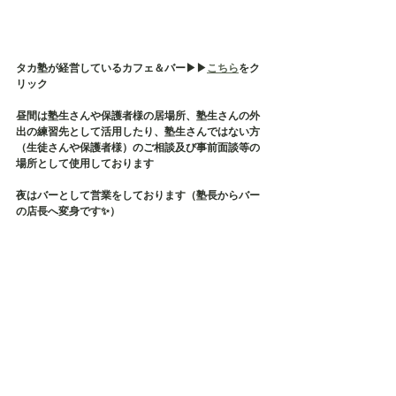
タカ塾が経営しているカフェ＆バー▶︎▶︎
こちら
をク
リック
昼間は塾生さんや保護者様の居場所、塾生さんの外
出の練習先として活用したり、塾生さんではない方
（生徒さんや保護者様）のご相談及び事前面談等の
場所として使用しております
夜はバーとして営業をしております（塾長からバー
の店長へ変身です✨）
そして、タカ塾主催の保護者様の会である【居場所
会】の会場でもございます
店内貸切も承っておりますので、各種イベント・茶
話会・勉強会などにご利用ください✨
毎月、定期的に勉強会などが開催されております✨
タカ塾お問い合わせ
TEL：080-5626-1119
Mail：taka.study.2020@gmail.com