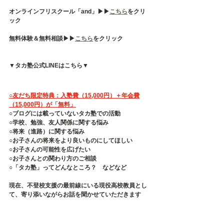
オンラインフリスクール「and」▶︎▶︎
こちら
をクリ
ック
無料体験＆無料相談▶︎▶︎
こちら
をクリック
▼タカ塾公式LINEはこちら▼
○友だち限定特典：入塾費（15,000円）＋年会費
（15,000円）が「無料」
○ブログには載っていないタカ塾での活動
○学校、勉強、友人関係に関する悩み
○将来（進路）に関する悩み
○お子さんの将来をより良いものにしてほしい
○お子さんの可能性を広げたい
○お子さんとの関わり方のご相談
○「タカ塾」ってどんなところ？　などなど
現在、不登校支援の最前線にいる現役高校教員とし
て、寄り添いながらお話を聞かせていただきます