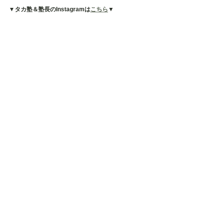
▼タカ塾＆塾長のInstagramは
こちら
▼