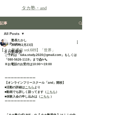
タカ塾・
and
記事
All Posts
塾長たかし
All Posts
2023年2月23日
【タカ塾通信 vol.689】「世界」
タカ塾通信
ご予約は「taka.study.2020@gmail.com」もしくは
「080-5626-1119」まで📩✨📞
※お電話のお受付は10:00〜19:00
ーーーーーーーーーー
【オンラインフリースクール「and」開校】
■活動の詳細は
こちら
より
■動画でも詳しく語ってます（
こちら
）
■体験入会の申し込みは（
こちら
 ）
ーーーーーーーーーー