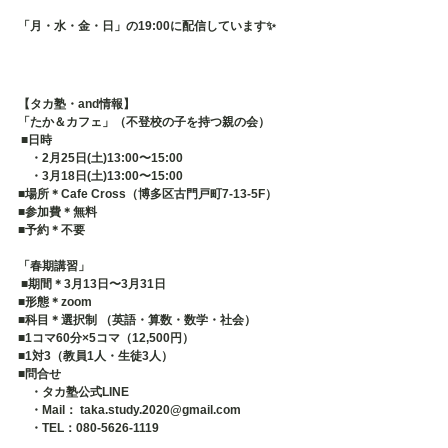
「月・水・金・日」の19:00に配信しています✨
【タカ塾・and情報】
「たか＆カフェ」（不登校の子を持つ親の会）
 ■日時 　
　・2月25日(土)13:00〜15:00 　
　・3月18日(土)13:00〜15:00 
■場所＊Cafe Cross（博多区古門戸町7-13-5F） 
■参加費＊無料 
■予約＊不要   
「春期講習」
 ■期間＊3月13日〜3月31日 
■形態＊zoom 
■科目＊選択制 （英語・算数・数学・社会） 
■1コマ60分×5コマ（12,500円） 
■1対3（教員1人・生徒3人） 
■問合せ 　
　・タカ塾公式LINE 　
　・Mail： taka.study.2020@gmail.com 　
　・TEL：080-5626-1119